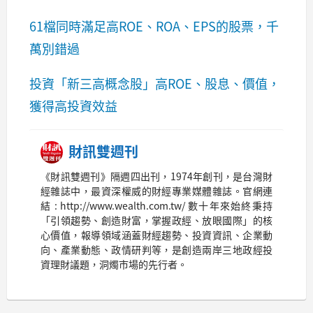
61檔同時滿足高ROE、ROA、EPS的股票，千
萬別錯過
投資「新三高概念股」高ROE、股息、價值，
獲得高投資效益
財訊雙週刊
《財訊雙週刊》隔週四出刊，1974年創刊，是台灣財
經雜誌中，最資深權威的財經專業媒體雜誌。官網連
結 : http://www.wealth.com.tw/ 數十年來始終秉持
「引領趨勢、創造財富，掌握政經、放眼國際」的核
心價值，報導領域涵蓋財經趨勢、投資資訊、企業動
向、產業動態、政情研判等，是創造兩岸三地政經投
資理財議題，洞燭市場的先行者。