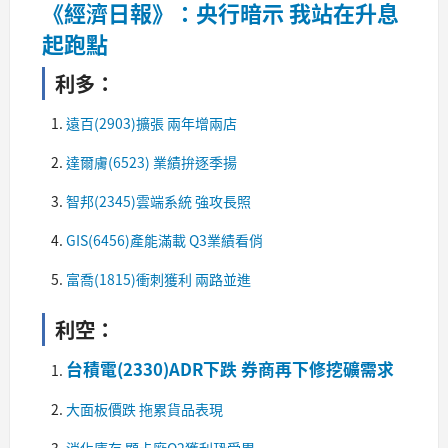
《經濟日報》：央行暗示 我站在升息
起跑點
利多：
遠百(2903)擴張 兩年增兩店
達爾膚(6523) 業績拚逐季揚
智邦(2345)雲端系統 強攻長照
GIS(6456)產能滿載 Q3業績看俏
富喬(1815)衝刺獲利 兩路並進​
利空：
台積電(2330)ADR下跌 券商再下修挖礦需求
大面板價跌 拖累貨品表現
消化庫存 顯卡廠Q2獲利恐受累