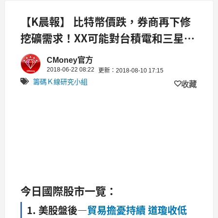
【K晨報】 比特幣價跌，券商再下修
挖礦需求！XX可能對台積電和三星再
砍訂單50%
CMoney官方
2018-06-22 08:22
更新：2018-08-10 17:15
籌碼Ｋ線研究小組
收藏
今
日國際股市一覽：
1. 美股盤後
—
貿易擔憂持續 道瓊收低