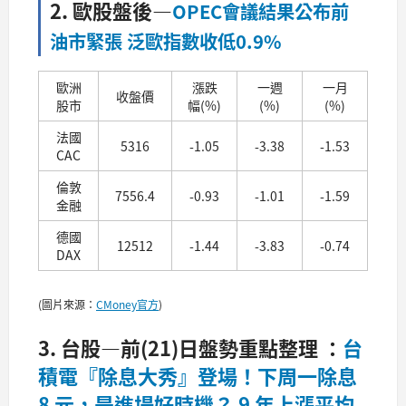
2. 歐股盤後
—
OPEC會議結果公布前
油市緊張 泛歐指數收低0.9%
歐洲
漲跌
一週
一月
收盤價
股市
幅(%)
(%)
(%)
法國
5316
-1.05
-3.38
-1.53
CAC
倫敦
7556.4
-0.93
-1.01
-1.59
金融
德國
12512
-1.44
-3.83
-0.74
DAX
(圖片來源：
CMoney官方
)
3. 台股—前(21)日盤勢重點整理 ：
台
積電『除息大秀』登場！下周一除息
8 元，是進場好時機？ 9 年上漲平均