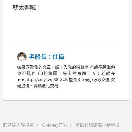
就太遲囉！
老船長：仕偉
如果喜歡我的文章，請加入我的粉絲團 老船長股海帶
你不迷路 FB粉絲團：股市討海四十五：老船長
►►http://cmy.tw/006GCK 擅長 3-5 天小波段交易 突
破追價、籌碼量化交易
跟著達人學投資
CMoney官方
籌碼Ｋ線研究小組專欄