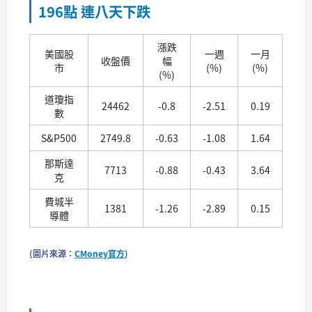
196點 連八天下跌
漲跌
美國股
一週
一月
收盤價
幅
市
(%)
(%)
(%)
道瓊指
24462
-0.8
-2.51
0.19
數
S&P500
2749.8
-0.63
-1.08
1.64
那斯達
7713
-0.88
-0.43
3.64
克
費城半
1381
-1.26
-2.89
0.15
導體
(圖片來源：
CMoney官方
)