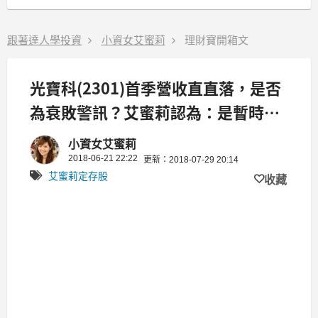
跟著達人學投資
小資女艾蜜莉
理財寶開箱文
光寶科(2301)首季營收直直落，是否
為衰敗警訊？艾蜜莉認為：是暫時性
的利空， 持續觀察第二季財報！
小資女艾蜜莉
2018-06-21 22:22
更新：2018-07-29 20:14
艾蜜莉定存股
收藏