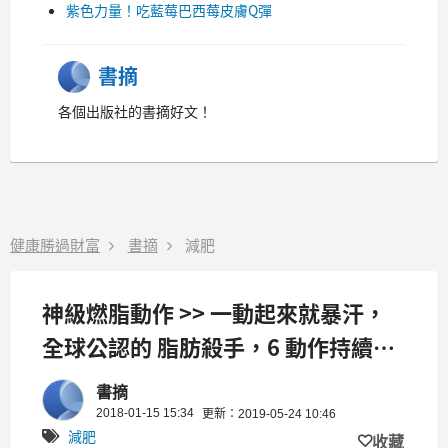
紫色力量！吃藍莓巴西莓皮膚Q彈
書摘
各個出版社的書摘好文！
健康勝過財富
書摘
減肥
神級燃脂動作 >> 一動起來就暴汗，
全球公認的 脂肪殺手，6 動作持續
做，消滅小腹 肥臀！
書摘
2018-01-15 15:34
更新：2019-05-24 10:46
減肥
收藏