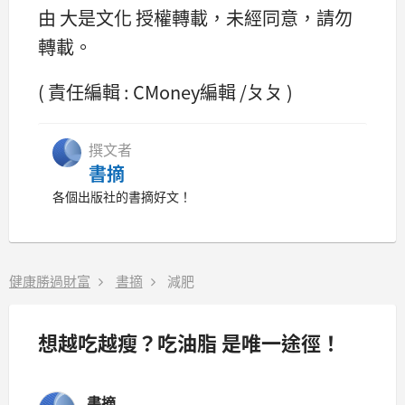
由 大是文化 授權轉載，未經同意，請勿
轉載。
( 責任編輯 : CMoney編輯 /ㄆㄆ )
撰文者
書摘
各個出版社的書摘好文！
健康勝過財富
書摘
減肥
想越吃越瘦？吃油脂 是唯一途徑！
書摘