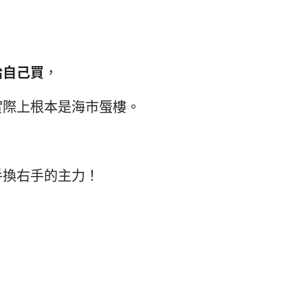
給自己買
，
實際上根本是海市蜃樓。
手換右手的主力！