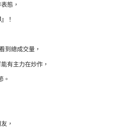
作表態，
腳』
！
看到總成交量，
可能有主力在炒作，
節。
朋友，