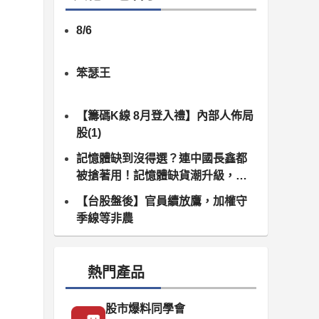
8/6
笨瑟王
【籌碼K線 8月登入禮】內部人佈局
股(1)
記憶體缺到沒得選？連中國長鑫都
被搶著用！記憶體缺貨潮升級，南
亞科、群聯領軍噴發
【台股盤後】官員續放鷹，加權守
季線等非農
熱門產品
股市爆料同學會