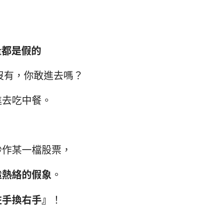
量都是假的
沒有，你敢進去嗎？
進去吃中餐。
炒作某一檔股票，
造熱絡的假象
。
左手換右手』
！