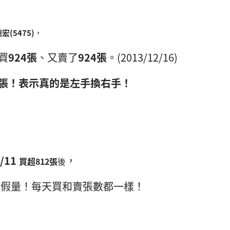
宏(5475)
，
買
924張
、又賣了
924張
。(2013/12/16)
張！表示真的是左手換右手！
，
2/11
，
買超812張
後
作假量！每天買和賣張數都一樣！