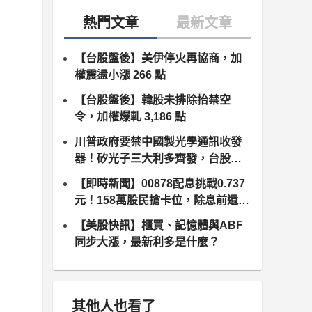
【台股盤後】美伊停火再協商，加
權震盪小漲 266 點
【台股盤後】韓股未排除抬禁空
令，加權爆軋 3,186 點
川普政府要禁中國製光學通訊收發
器！矽光子三大利多齊發，台股供
應鏈同步噴出
【即時新聞】00878配息挑戰0.737
元！158萬股民搶卡位，除息前還能
追嗎？
【美股快訊】櫃買、記憶體與ABF
同步大漲，最新利多是什麼？
其他人也看了