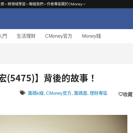
投資
跨領域學習
聯絡我們
作者專區
關於CMoney
入門
生活理財
CMoney官方
Money錢
 追蹤【德宏(5475)】背後的故事！
籌碼k線
,
CMoney官方
,
籌碼面
,
理財專區
收藏