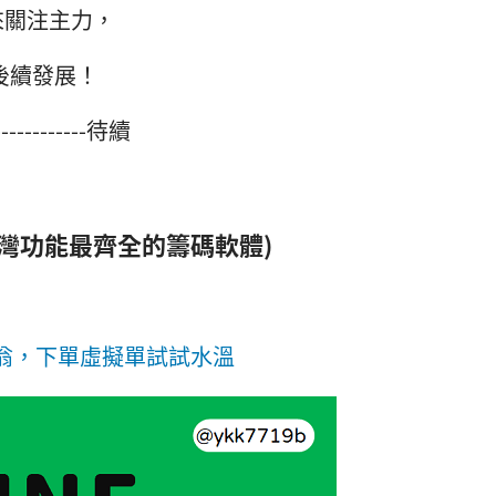
來關注主力，
後續發展！
---待續
台灣功能最齊全的籌碼軟體)
翁，下單虛擬單試試水溫