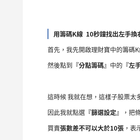
用籌碼K線 10秒鐘找出左手換
首先，我先開啟理財寶中的籌碼K
然後點到
『分點籌碼』
中的
『左
這時候 我就在想，這樣子股票太
因此我就點選
『篩選設定』
，把
買賣
張數差不可以大於10張
，表