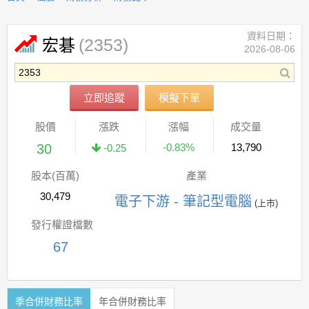
資料日期：
(2353)
宏碁
2026-08-06
立即追蹤
模擬下單
股價
漲跌
漲幅
成交量
30
-0.83%
13,790
-0.25
股本(百萬)
產業
30,479
電子下游 - 筆記型電腦
(上市)
發行權證檔數
67
季合併財務比率
年合併財務比率