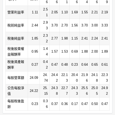
6
6
1
6
4
6
9
2.5
營業利益率
1.11
2.05
1.10
1.69
1.55
2.21
2.19
1
2.9
稅前純益率
2.44
3.70
2.70
1.56
3.70
3.00
3.33
3
2.3
稅後純益率
1.85
2.77
1.98
1.15
2.41
2.24
2.41
2
稅後股東權
1.4
0.95
1.57
1.53
0.69
1.88
2.00
1.89
益報酬率
4
稅後資產報
0.4
0.27
0.47
0.48
0.23
0.64
0.65
0.61
酬率
2
24.
24.4
22.1
20.4
21.9
24.1
22.3
每股營業額
24.09
74
2
3
0
6
8
3
公告每股淨
25.
24.3
22.7
24.3
25.5
25.0
24.9
24.22
值
15
8
7
3
6
5
2
每股稅後盈
0.3
0.23
0.37
0.36
0.17
0.47
0.50
0.47
餘
6