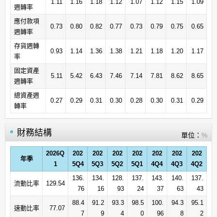
1.11
1.16
1.18
1.12
1.07
1.12
1.15
1.09
週轉率
應付款項
0.73
0.80
0.82
0.77
0.73
0.79
0.75
0.65
週轉率
存貨週轉
0.93
1.14
1.36
1.38
1.21
1.18
1.20
1.17
率
固定資產
5.11
5.42
6.43
7.46
7.14
7.81
8.62
8.65
週轉率
總資產週
0.27
0.29
0.31
0.30
0.28
0.30
0.31
0.29
轉率
財務結構
單位：
%
2026Q
202
202
202
202
202
202
202
年季
1
5Q4
5Q3
5Q2
5Q1
4Q4
4Q3
4Q2
136.
134.
128.
137.
143.
140.
137.
流動比率
129.54
76
16
93
24
37
63
43
88.4
91.2
93.3
98.5
100.
94.3
95.1
速動比率
77.07
7
9
4
0
96
8
2