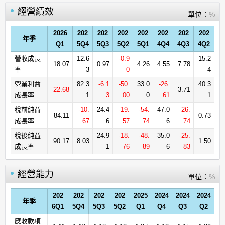
經營績效
單位：
%
2026
202
202
202
202
202
202
202
年季
Q1
5Q4
5Q3
5Q2
5Q1
4Q4
4Q3
4Q2
營收成長
12.6
-0.9
15.2
18.07
0.97
4.26
4.55
7.78
率
3
0
4
營業利益
82.3
-6.1
-50.
33.0
-26.
40.3
-22.68
3.71
成長率
1
3
00
0
61
1
稅前純益
-10.
24.4
-19.
-54.
47.0
-26.
84.11
0.73
成長率
67
6
57
74
6
74
稅後純益
24.9
-18.
-48.
35.0
-25.
90.17
8.03
1.50
成長率
1
76
89
6
83
經營能力
單位：
%
202
202
202
202
2025
2024
2024
2024
年季
6Q1
5Q4
5Q3
5Q2
Q1
Q4
Q3
Q2
應收款項