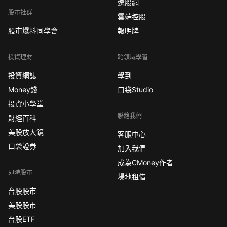
選股網
股市社群
雲端控股
股市爆料同學會
報明牌
投資理財
跨領域學習
投資網誌
學到
Money錢
口袋Studio
投資小學堂
聯絡我們
財經百科
美股放大鏡
客服中心
口袋證券
加入我們
成為CMoney作者
即時股市
場地租借
台股股市
美股股市
台股ETF