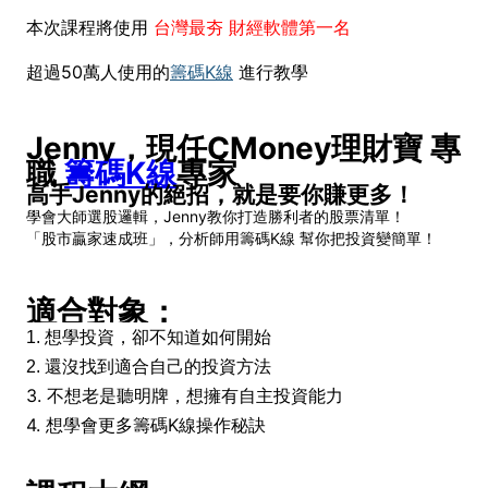
本次課程將使用
台灣最夯 財經軟體第一名
超過50萬人使用的
籌碼K線
進行教學
Jenny，
現任CMoney理財寶 專
職
籌碼K線
專家
高手Jenny的絕招，就是要你賺更多！
學會大師選股邏輯，Jenny教你打造勝利者的股票清單！
「股市贏家速成班」，分析師用籌碼K線 幫你把投資變簡單！
適合對象：
1. 想學投資，卻不知道如何開始
還沒找到適合自己的投資方法
2.
3. 不想老是聽明牌，想擁有自主投資能力
4. 想學會更多籌碼K線操作秘訣