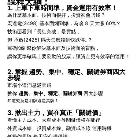
課程大綱：
1. 上車下車時間準，資金運用有效率！
為什麼基本面、技術面很好，投資卻會賠錢 ?
宏達電(2498) 基本面爛到爆，為啥 8 天大漲 60%？
技術面看到「長紅突破」是買點，
但 承啟(2425)
隔天
怎麼殺到快跌停..？
籌碼K線 幫你解決基本面及技術面的盲點，
讓你更準確馬上要發動的股票，
讓資金更有效率的運用！
2. 掌握 趨勢、集中、穩定、關鍵券商四大
步驟
市場小道消息滿天飛
教你
趨勢、集中、穩定、關鍵券商
四大步驟
知道究竟是明牌還是冥牌！
3. 揪出主力，買在真正「關鍵價」
看懂主力成本、大單成本等關鍵價格在哪裡
外資成本線、投資成本線、融資成本線 運用時機
低操作風險 每天安心穩穩賺！