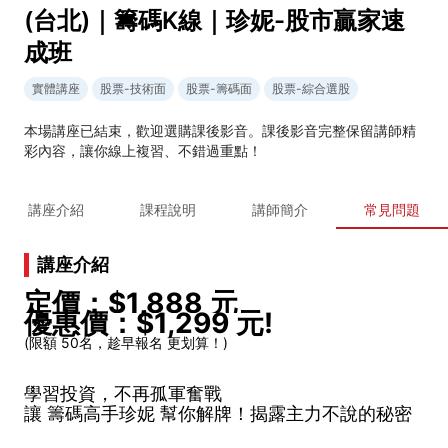
(台北)｜籌碼K線｜珍妮-股市贏家速
成班
實體講座
股票-技術面
股票-籌碼面
股票-綜合選股
本場講座已結束，歡迎選購課後影音。課後影音完整保留講師精
彩內容，讓你線上複習、不錯過重點！
講座介紹
課程說明
講師簡介
常見問題
講座介紹
定價：$1,888 元
優惠價：$1,299 元!
(限額 50名，趁早報名 更划算！)
學習投資，不再孤軍奮戰
讓 籌碼高手珍妮 幫你解牌！揭露主力不說的秘密