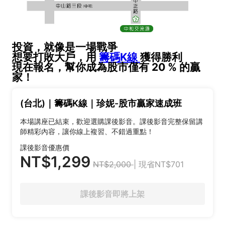
投資，就像是一場戰爭
想要打敗大戶，用
籌碼K線
獲得勝利
現在報名，幫你成為股市僅有 20 % 的贏
家！
(台北)｜籌碼K線｜珍妮-股市贏家速成班
本場講座已結束，歡迎選購課後影音。課後影音完整保留講
師精彩內容，讓你線上複習、不錯過重點！
課後影音優惠價
NT$1,299
NT$2,000
| 現省NT$701
課後影音即將上架