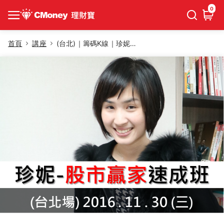
0
首頁
講座
(台北)｜籌碼K線｜珍妮-股市贏家速成班