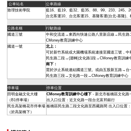
公車站名
公車路線
致理技術學院
藍16、藍19、藍32、藍35、88、99、233、245、26
台北客運10、台北客運15、基隆客運(台北-基隆)、
公路名稱
行駛路線
國道三號
中和交流道→東西向快速公路八里新店線→民生路二
CMoney教育訓練中心
國道一號
北上：
可於新竹系統或大園機場系統連接至國道三號，中
民生路二段→(迴轉)文化路1段→CMoney教育訓
南下：
需於汐止系統連結國道三號。或由五股新五路→台
民生路三段→文化路一段→CMoney教育訓練中心
停車場
停車位置
田明金融文化大樓
CMoney
教育訓練中心樓下
- 新北市板橋區文化路一
（B1停車場）
出入口位置：近文化路一段台北富邦銀行
民生高架橋花市停車場
板橋區民生路二段文化路至西藏路間 出入口位置：
（於高架橋下）