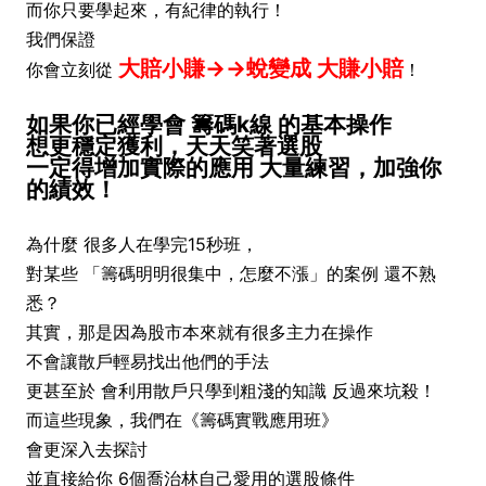
而你只要學起來，有紀律的執行！
我們保證
大賠小賺→→蛻變成 大賺小賠
你會立刻從
！
如果你已經學會 籌碼k線 的基本操作
想更穩定獲利，天天笑著選股
一定得增加實際的應用 大量練習，加強你
的績效！
為什麼 很多人在學完15秒班，
對某些 「籌碼明明很集中，怎麼不漲」的案例 還不熟
悉？
其實，那是因為股市本來就有很多主力在操作
不會讓散戶輕易找出他們的手法
更甚至於 會利用散戶只學到粗淺的知識
反過來坑殺！
而這些現象，我們在《籌碼實戰應用班》
會更深入去探討
並直接給你 6個喬治林自己愛用的選股條件