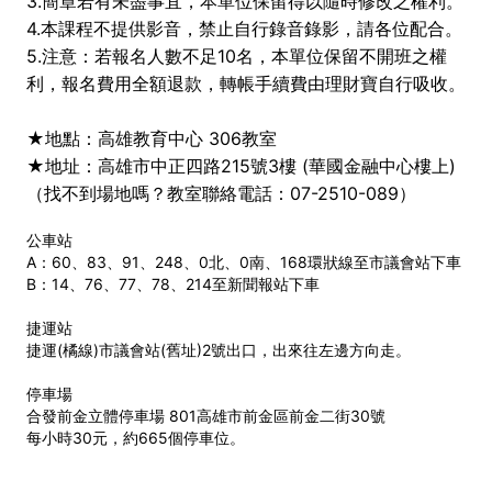
3.簡章若有未盡事宜，本單位保留得以隨時修改之權利。
4.本課程不提供影音，禁止自行錄音錄影，請各位配合。
5.注意：若報名人數不足10名，本單位保留不開班之權
利，報名費用全額退款，轉帳手續費由理財寶自行吸收。
★地點：高雄教育中心 306教室
★地址：高雄市中正四路215號3樓 (華國金融中心樓上)
（找不到場地嗎？教室聯絡電話：07-2510-089）
公車站
A：60、83、91、248、0北、0南、168環狀線至市議會站下車
B：14、76、77、78、214至新聞報站下車
捷運站
捷運(橘線)市議會站(舊址)2號出口，出來往左邊方向走。
停車場
合發前金立體停車場 801高雄市前金區前金二街30號
每小時30元，約665個停車位。