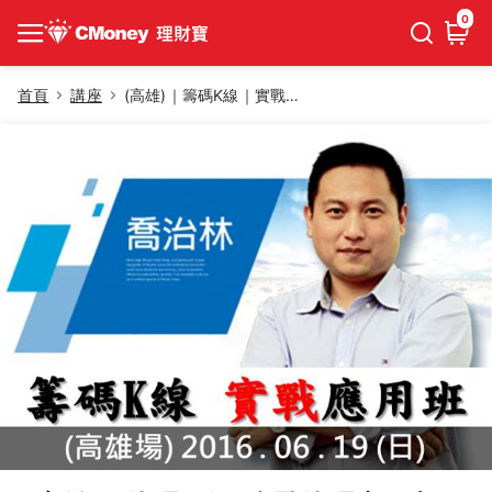
0
首頁
講座
(高雄)｜籌碼K線｜實戰籌碼應用班