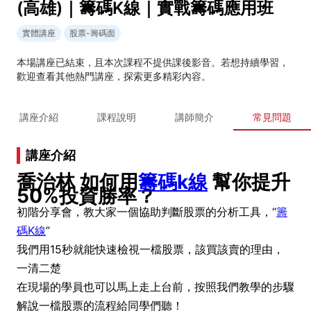
(高雄)｜籌碼K線｜實戰籌碼應用班
實體講座
股票-籌碼面
本場講座已結束，且本次課程不提供課後影音。若想持續學習，
歡迎查看其他熱門講座，探索更多精彩內容。
講座介紹
課程說明
講師簡介
常見問題
講座介紹
喬治林 如何用
籌碼k線
幫你提升
50%投資勝率？
初階分享會，教大家一個協助判斷股票的分析工具，“
籌
碼K線
”
我們用15秒就能快速檢視一檔股票，
該買該賣的理由，
一清二楚
在現場的學員也可以馬上走上台前，按照我們教學的步驟
解說一檔股票的流程給同學們聽！