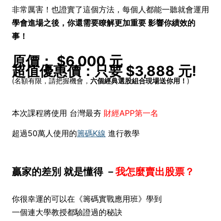
非常厲害！也證實了這個方法，每個人都能一聽就會運用
學會進場之後，你還需要瞭解更加重要 影響你績效的
事！
原價： $6,000 元
超值優惠價：只要 $3,888 元!
(名額有限，請把握機會，
六個經典選股組合現場送你用！
)
本次課程將使用 台灣最夯
財經APP第一名
超過50萬人使用的
籌碼K線
進行教學
贏家的差別 就是懂得 －
我怎麼賣出股票？
你很幸運的可以在《籌碼實戰應用班》學到
一個連大學教授都驗證過的秘訣