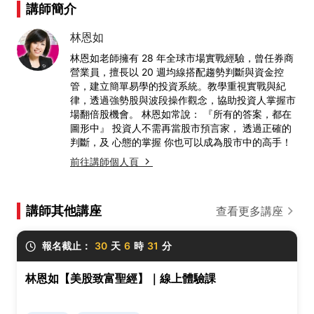
講師簡介
林恩如
林恩如老師擁有 28 年全球市場實戰經驗，曾任券商
營業員，擅長以 20 週均線搭配趨勢判斷與資金控
管，建立簡單易學的投資系統。教學重視實戰與紀
律，透過強勢股與波段操作觀念，協助投資人掌握市
場翻倍股機會。 林恩如常說： 『所有的答案，都在
圖形中』 投資人不需再當股市預言家， 透過正確的
判斷，及 心態的掌握 你也可以成為股市中的高手！
前往講師個人頁
講師其他講座
查看更多講座
報名截止：
30
天
6
時
31
分
林恩如【美股致富聖經】｜線上體驗課