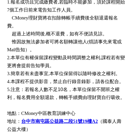
1.報名成功且完成繳費者,若臨時不能參加，須於課程開始
7個工作日前來電告知工作人員。
CMoney理財寶將在扣除轉帳手續費後全額退還報名
費。
超過上述時間後,概不退費，如有不便請見諒。
惟因故無法參加者可將名額轉讓他人(煩請事先來電或
Mail告知）。
2.本單位有權保留課程變動及時間調整之權利,課程若有變
更將會提前告知學員。
3.簡章若有未盡事宜,本單位保留得以隨時修改之權利。
4.本課程不提供影音，禁止自行錄音錄影，請各位配合。
5.
注意：
若報名人數不足10名，本單位保留不開班之權
利，報名費用全額退款，轉帳手續費由理財寶自行吸收。
地點：CMoney中區教育訓練中心
地址：
台中市南屯區公益路二段51號19樓A2
（國泰人壽
公益大樓）