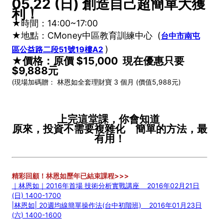
05.22 (日) 創造自己超簡單大獲
利！
★時間：14:00~17:00
★地點：
CMoney中區教育訓練中心 (
台中市南屯
)
區公益路二段51號19樓A2
★價格：原價 $15,000 現在優惠只要
$9,888元
(現場加碼贈： 林恩如全套理財寶 3 個月 (價值5,988元)
上完這堂課，你會知道
原來，投資不需要複雜化 簡單的方法，最
有用！
精彩回顧！林恩如歷年已結束課程>>>
｜林恩如｜2016年首場 技術分析實戰講座 2016年02月21日
(日) 1400-1700
|林恩如| 20週均線簡單操作法(台中初階班) 2016年01月23日
(六) 1400-1600