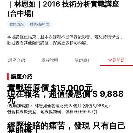
｜林恩如｜2016 技術分析實戰講座
(台中場)
實體講座
股票-技術面
本場講座已結束，且本次課程不提供課後影音。若想持續學習，
歡迎查看其他熱門講座，探索更多精彩內容。
講座介紹
課程說明
講師簡介
常見問題
講座介紹
實戰班原價 $15,000元
現在報名，超值優惠價 $ 9,888
元
(現場加碼贈： 林恩如全套理財寶 3 個月 (價值5,988元)
包含長線聚寶盆、短線搖錢樹、強棒旺旺來(即時)
經歷慘賠的痛苦，發現 只有自己
是明燈！