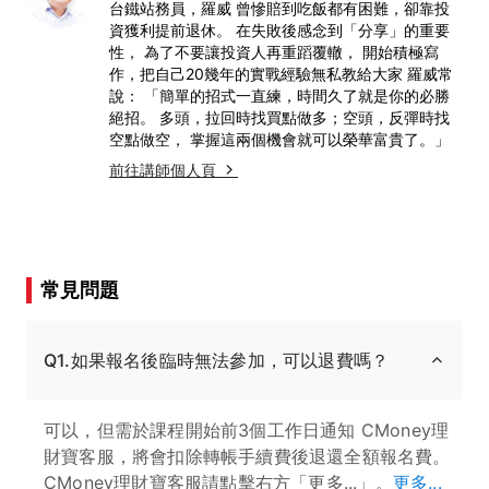
台鐵站務員，羅威 曾慘賠到吃飯都有困難，卻靠投
資獲利提前退休。 在失敗後感念到「分享」的重要
性， 為了不要讓投資人再重蹈覆轍， 開始積極寫
作，把自己20幾年的實戰經驗無私教給大家 羅威常
說： 「簡單的招式一直練，時間久了就是你的必勝
絕招。 多頭，拉回時找買點做多；空頭，反彈時找
空點做空， 掌握這兩個機會就可以榮華富貴了。」
前往講師個人頁
常見問題
Q1.如果報名後臨時無法參加，可以退費嗎？
可以，但需於課程開始前3個工作日通知 CMoney理
財寶客服，將會扣除轉帳手續費後退還全額報名費。
CMoney理財寶客服請點擊右方「更多...」。
更多...