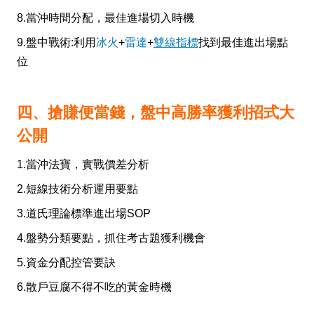
8.當沖時間分配，最佳進場切入時機
9.盤中戰術:利用
冰火
+
雷達
+
雙線指標
找到最佳進出場點
位
四、搶賺便當錢，盤中高勝率獲利招式大
公開
1.當沖法寶，實戰價差分析
2.短線技術分析運用要點
3.道氏理論標準進出場SOP
4.盤勢分類要點，抓住考古題獲利機會
5.資金分配控管要訣
6.散戶豆腐不得不吃的黃金時機