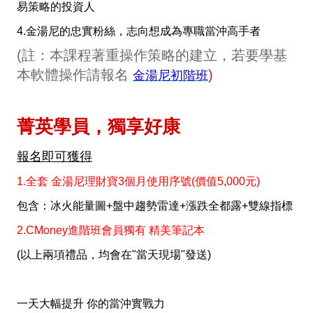
易策略的投資人
4.金湯尼的忠實粉絲，志向想成為專職當沖高手者
(註：本課程著重操作策略的建立，若要學基
本軟體操作請報名
)
金湯尼初階班
菁英學員，獨享好康
報名即可獲得
1.全套 金湯尼理財寶3個月使用序號(價值5,000元)
包含：冰火能量圖+盤中趨勢雷達+漲跌全都露+雙線指標
2.CMoney進階班會員獨有 精美筆記本
(以上兩項禮品，均會在"當天現場"發送)
一天大幅提升 你的當沖實戰力