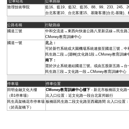
公車站名
公車路線
致理技術學院
藍16、藍19、藍32、藍35、88、99、233、245、26
台北客運10、台北客運15、基隆客運(台北-基隆)、
公路名稱
行駛路線
國道三號
中和交流道→東西向快速公路八里新店線→民生路二
CMoney教育訓練中心
國道一號
北上：
可於新竹系統或大園機場系統連接至國道三號，中
民生路二段→(迴轉)文化路1段→CMoney教育訓
南下：
需於汐止系統連結國道三號。或由五股新五路→台
民生路三段→文化路一段→CMoney教育訓練中心
停車場
停車位置
田明金融文化大樓
CMoney
教育訓練中心樓下
- 新北市板橋區文化路一
（B1停車場）
出入口位置：近文化路一段台北富邦銀行
民生高架橋花市停車場
板橋區民生路二段文化路至西藏路間 出入口位置：
（於高架橋下）