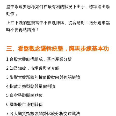
盤中永遠要思考如何在最有利的狀況下出手，標準進出場
動作，
上沖下洗的盤勢當中不自亂陣腳、從容應對！送分題來臨
時不要再站錯邊！
三、看盤觀念邏輯統整，蹲馬步練基本功
1.台股大盤結構組成，基本產業分析
2.知己知彼，市場參與者介紹
3.影響大盤漲跌的權值股動向與強弱解讀
4.指數走勢型態與量價判讀
5.多空爭戰關鍵點位
6.國際股市連動關係
7.各大期貨指數強弱勢比較分析交錯戰法