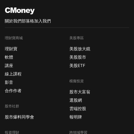
關於我們
部落格
加入我們
理財寶商城
美股專區
理財寶
美股放大鏡
軟體
美股股市
講座
美股ETF
線上課程
模擬投資
影音
合作作者
股市大富翁
選股網
股市社群
雲端控股
股市爆料同學會
報明牌
投資理財
跨領域學習