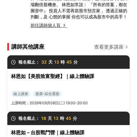
場翻倍股機會。 林恩如常說： 『所有的答案，都在
圖形中』 投資人不需再當股市預言家， 透過正確的
判斷，及 心態的掌握 你也可以成為股市中的高手！
前往講師個人頁
講師其他講座
查看更多講座
報名截止：
32
天
13
時
45
分
林恩如【美股致富聖經】｜線上體驗課
線上講座
股票-綜合選股
上課時間：
2026年09月08日(二) 19:00-20:00
報名截止：
18
天
13
時
45
分
林恩如－台股戰鬥營｜線上體驗課