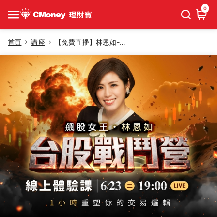
0
首頁
講座
【免費直播】林恩如-台股戰鬥營｜線上體驗課