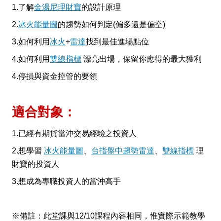
1.了解
金湯尼理財寶
的設計原理
2.
冰火能量圖
的趨勢如何判定(偏多還是偏空)
3.如何利用
冰火
+
雷達
找到最佳進場點位
4.如何利用
雙線指標
漂亮出場，保留你應得的最大獲利
4.停損與資金控管的要領
適合對象：
1.已經有期貨當沖交易經驗之投資人
2.想學習
冰火能量圖
、
台指盤中趨勢雷達
、
雙線指標
理
財寶的投資人
3.想成為專職投資人的當沖高手
※備註：此堂課與12/10課程內容相同，惟實際示範教學