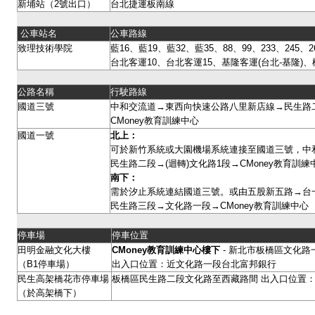
新埔站（2號出口）
台北捷運板南線
公車站名
公車路線
致理技術學院
藍16、藍19、藍32、藍35、88、99、233、245、26
台北客運10、台北客運15、基隆客運(台北-基隆)、
公路名稱
行駛路線
國道三號
中和交流道→東西向快速公路八里新店線→民生路二
CMoney教育訓練中心
國道一號
北上：
可於新竹系統或大園機場系統連接至國道三號，中
民生路二段→(迴轉)文化路1段→CMoney教育訓
南下：
需於汐止系統連結國道三號。或由五股新五路→台
民生路三段→文化路一段→CMoney教育訓練中心
停車場
停車位置
田明金融文化大樓
CMoney
教育訓練中心樓下
- 新北市板橋區文化路一
（B1停車場）
出入口位置：近文化路一段台北富邦銀行
民生高架橋花市停車場
板橋區民生路二段文化路至西藏路間 出入口位置：
（於高架橋下）