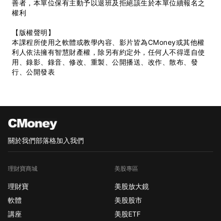
善者，本單位保有主動予以退班及拒絕該生於本單位續報名之
權利
【版權聲明】
本課程所使用之軟體或教學內容、影片皆為CMoney或其他權
利人依法擁有智慧財產權，除另有約定外，任何人不得逕自使
用、錄影、錄音、修改、重製、公開播送、改作、散布、發
行、公開發表
關於我們
部落格
加入我們
理財寶商城
美股專區
理財寶
美股放大鏡
軟體
美股股市
講座
美股ETF