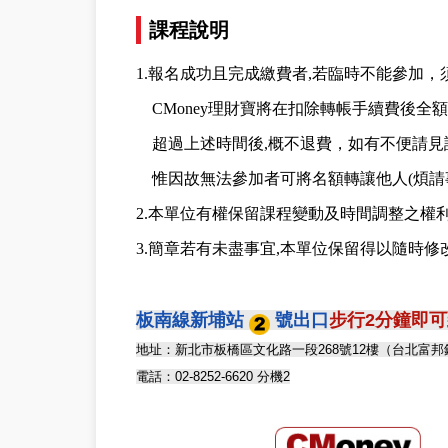
課程說明
1.報名成功且完成繳費者,若臨時不能參加
CMoney理財寶將在扣除轉帳手續費後全
超過上述時間後,概不退費，如有不便請見
惟因故無法參加者可將名額轉讓他人(煩請事
2.本單位有權保留課程變動及時間調整之權
3.簡章若有未盡事宜,本單位保留得以隨時修
板南線新埔站
號出口
步行2分鐘即
地址：新北市板橋區文化路一段268號12樓（台北富
電話：02-8252-6620 分機2