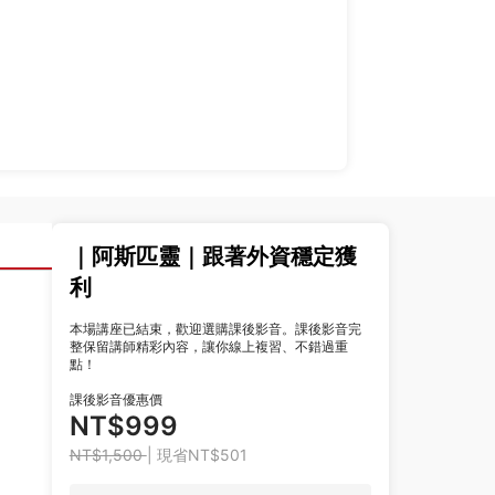
｜阿斯匹靈｜跟著外資穩定獲
利
本場講座已結束，歡迎選購課後影音。課後影音完
整保留講師精彩內容，讓你線上複習、不錯過重
點！
課後影音優惠價
NT$999
NT$1,500
| 現省NT$501