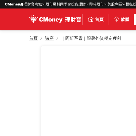
CMoney
理財寶商城
股市爆料同學會
投資理財
即時股市
美股專區
模擬
首頁
軟體
首頁
講座
｜阿斯匹靈｜跟著外資穩定獲利