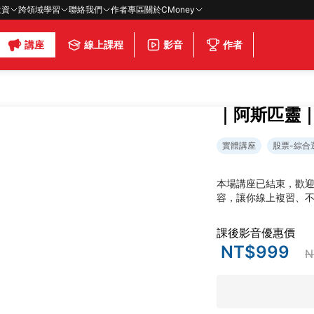
投資
跨領域學習
聯絡我們
作者專區
關於CMoney
講座
線上課程
影音
作者
｜阿斯匹靈
實體講座
股票-綜合
本場講座已結束，歡
容，讓你線上複習、
課後影音優惠價
NT$999
N