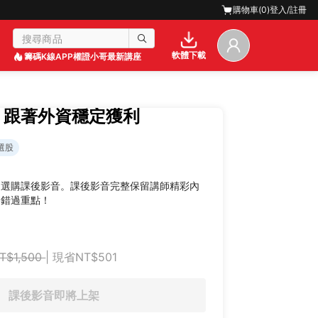
購物車(
0
)
登入/註冊
軟體下載
籌碼K線APP
權證小哥最新講座
｜跟著外資穩定獲利
選股
迎選購課後影音。課後影音完整保留講師精彩內
不錯過重點！
T$1,500
| 現省NT$501
課後影音即將上架