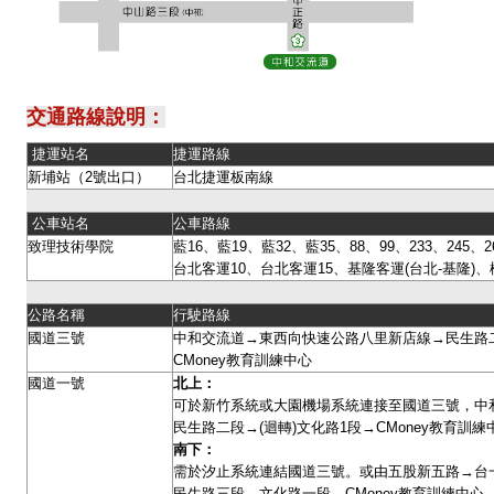
交通路線說明：
捷運站名
捷運路線
新埔站（2號出口）
台北捷運板南線
公車站名
公車路線
致理技術學院
藍16、藍19、藍32、藍35、88、99、233、245、26
台北客運10、台北客運15、基隆客運(台北-基隆)、
公路名稱
行駛路線
國道三號
中和交流道→東西向快速公路八里新店線→民生路二
CMoney教育訓練中心
國道一號
北上：
可於新竹系統或大園機場系統連接至國道三號，中
民生路二段→(迴轉)文化路1段→CMoney教育訓
南下：
需於汐止系統連結國道三號。或由五股新五路→台
民生路三段→文化路一段→CMoney教育訓練中心