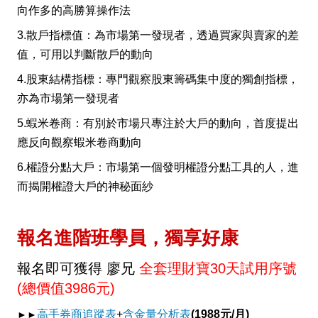
向作多的高勝算操作法
3.散戶指標值：為市場第一發現者，透過買家與賣家的差
值，可用以判斷散戶的動向
4.股東結構指標：專門觀察股東籌碼集中度的獨創指標，
亦為市場第一發現者
5.蝦米卷商：有別於市場只專注於大戶的動向，首度提出
應反向觀察蝦米卷商動向
6.權證分點大戶：市場第一個發明權證分點工具的人，進
而揭開權證大戶的神秘面紗
報名進階班學員，獨享好康
報名即可獲得 廖兄
全套理財寶30天試用序號
(總價值3986元)
高手券商追蹤表
+
含金量分析表
(1988元/月)
►►