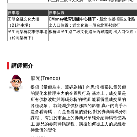
停車場
停車位置
田明金融文化大樓
CMoney
教育訓練中心樓下
- 新北市板橋區文化路一
（B1停車場）
出入口位置：近文化路一段台北富邦銀行
民生高架橋花市停車場
板橋區民生路二段文化路至西藏路間 出入口位置：
（於高架橋下）
講師簡介
廖兄(Trendx)
提倡【量價為主、籌碼為輔】的思想 擅長以量與價
的變化來推理主力的企圖與行為 基本上，成交量是
所有價格波動與籌碼分析的根源 能看得懂成交量的
各種現象， 就能減少價格漲跌的影響 真正的高手不
是會看籌碼， 而是會看量的變化 對於券商籌碼分析
課程， 有別於市面上的券商只單純介紹籌碼軟體為
主 廖兄的券商籌碼課程，講授如何從主力的思維看
待量價的變化