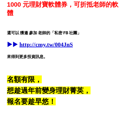
1000 元理財寶軟體券，可折抵老師的軟
體
還可以 獲邀 參加 老師的
「
私密 FB 社團
」
►►
http://cmy.tw/004JnS
來得到更多投資訊息。
名額有限，
想趁過年前變身理財菁英，
報名要趁早悠！