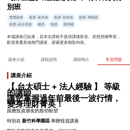
別班
實體講座
股票-基本面
股票-技術面
股票-籌碼面
股票-綜合選股
權證
期貨
選擇權
本場講座已結束，且本次課程不提供課後影音。若想持續學習，
歡迎查看其他熱門講座，探索更多精彩內容。
講座介紹
課程說明
講師簡介
常見問題
講座介紹
【 台大碩士 + 法人經驗 】 等級
的講師
讓您掌握過年前最後一波行情，
變身理財菁英！
因應投資朋友的殷切盼望
特別在
新竹科學園區
舉辦投資講座