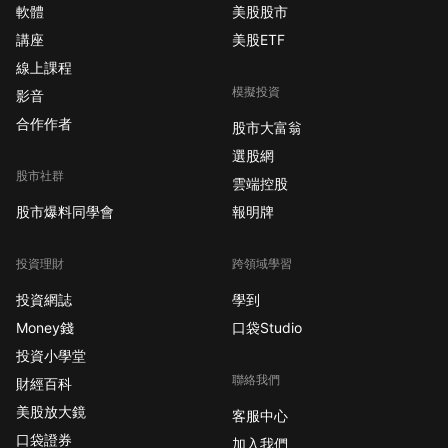
軟體
美股股市
講座
美股ETF
線上課程
模擬投資
影音
合作作者
股市大富翁
選股網
股市社群
雲端控股
股市爆料同學會
報明牌
投資理財
跨領域學習
投資網誌
學到
Money錢
口袋Studio
投資小學堂
聯絡我們
財經百科
美股放大鏡
客服中心
口袋證券
加入我們