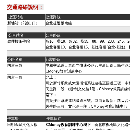
交通路線說明：
捷運站名
捷運路線
新埔站（2號出口）
台北捷運板南線
公車站名
公車路線
致理技術學院
藍16、藍19、藍32、藍35、88、99、233、245、26
台北客運10、台北客運15、基隆客運(台北-基隆)、
公路名稱
行駛路線
國道三號
中和交流道→東西向快速公路八里新店線→民生路二
CMoney教育訓練中心
國道一號
北上：
可於新竹系統或大園機場系統連接至國道三號，中
民生路二段→(迴轉)文化路1段→CMoney教育訓
南下：
需於汐止系統連結國道三號。或由五股新五路→台
民生路三段→文化路一段→CMoney教育訓練中心
停車場
停車位置
田明金融文化大樓
CMoney
教育訓練中心樓下
- 新北市板橋區文化路一