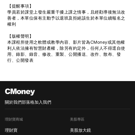
【提醒事項】
學員若於課堂上發生嚴重干擾上課之情事，且經勸導後無法改
善者，本單位保有主動予以退班及拒絕該生於本單位續報名之
權利
【版權聲明】
本課程所使用之軟體或教學內容、影片皆為CMoney或其他權
利人依法擁有智慧財產權，除另有約定外，任何人不得逕自使
用、錄影、錄音、修改、重製、公開播送、改作、散布、發
行、公開發表
關於我們
部落格
加入我們
理財寶商城
美股專區
理財寶
美股放大鏡