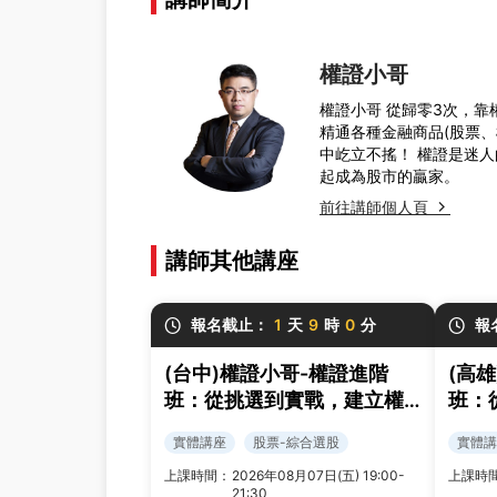
權證小哥
權證小哥 從歸零3次，靠
精通各種金融商品(股票
中屹立不搖！ 權證是迷人
起成為股市的贏家。
前往講師個人頁
講師其他講座
報名截止：
1
天
9
時
0
分
報
(台中)權證小哥-權證進階
(高
班：從挑選到實戰，建立權
班：
證交易策略與風控框架
證交
實體講座
股票-綜合選股
實體講
上課時間：
2026年08月07日(五) 19:00-
上課時
21:30