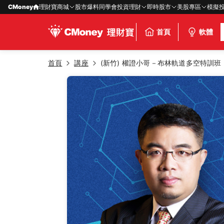
CMoney
理財寶商城
股市爆料同學會
投資理財
即時股市
美股專區
模擬
首頁
軟體
首頁
講座
(新竹) 權證小哥－布林軌道多空特訓班