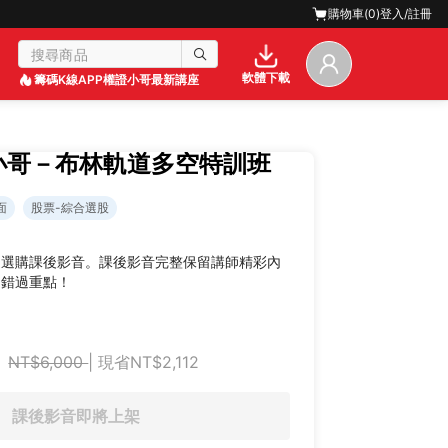
購物車(
0
)
登入/註冊
軟體下載
籌碼K線APP
權證小哥最新講座
證小哥－布林軌道多空特訓班
面
股票-綜合選股
迎選購課後影音。課後影音完整保留講師精彩內
不錯過重點！
NT$6,000
| 現省NT$2,112
課後影音即將上架