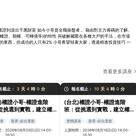
權證到滾出千萬財富 如今小哥是全職操盤者， 藉由對主力籌碼的了解、
、權證、期權、可轉債等)的特性 與破解藏匿在各種大戶的手法，在市場
的東西，但成功的人只有2% 小哥希望領著大家，透過精進投資技巧 一
查看更多講座
名截止：
3
天
4
時
0
分
報名截止：
10
天
4
時
0
分
雄)權證小哥-權證進階
(台北)權證小哥-權證進階
從挑選到實戰，建立權
班：從挑選到實戰，建立權
易策略與風控框架
證交易策略與風控框架
座
股票-綜合選股
實體講座
股票-綜合選股
間：
2026年08月09日(日) 14:00-
上課時間：
2026年08月16日(日) 14:00-
16:30
16:30