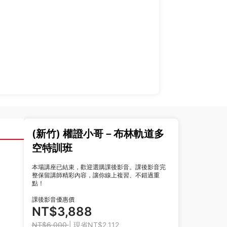
(新竹) 權證小哥－布林軌道多
空特訓班
本場講座已結束，歡迎選購課後影音。課後影音完
整保留講師精彩內容，讓你線上複習、不錯過重
點！
課後影音優惠價
NT$3,888
NT$6,000
| 現省NT$2,112