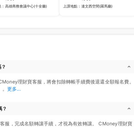
點：
高雄商務會議中心(十全廳)
上課地點：
達文西空間(羅馬廳)
嗎？
CMoney理財寶客服，將會扣除轉帳手續費後退還全額報名費。
」。
更多...
嗎？
寶客服，完成名額轉讓手續，才視為有效轉讓。 CMoney理財寶