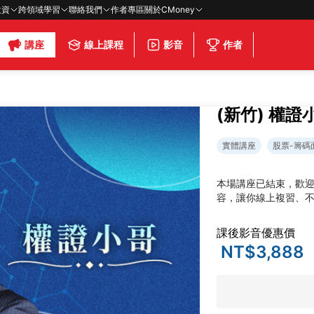
投資
跨領域學習
聯絡我們
作者專區
關於CMoney
講座
線上課程
影音
作者
(新竹) 權
實體講座
股票-籌碼
本場講座已結束，歡
容，讓你線上複習、
課後影音優惠價
NT$3,888