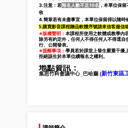
3.注意：若
報名人數不足10名
，本單位保留
收
4.簡章若有未盡事宜，本單位保留得以隨時
5.購買影音課程贈品軟體序號請來信客服信箱 E
※版權聲明：
本課程所使用之軟體或教學內容
除另有約定外，任何人不得任何人不得逕自
行、公開發表。
※提醒事項：
學員若於課堂上發生嚴重干擾
拒絕該生於本單位續報名之權利。
地點資訊：
新竹東區
集思竹科會議中心_巴哈廳
(
講師簡介