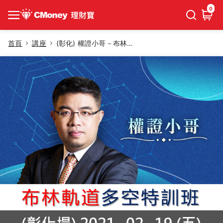
0
首頁
講座
(彰化) 權證小哥－布林軌道多空特訓班