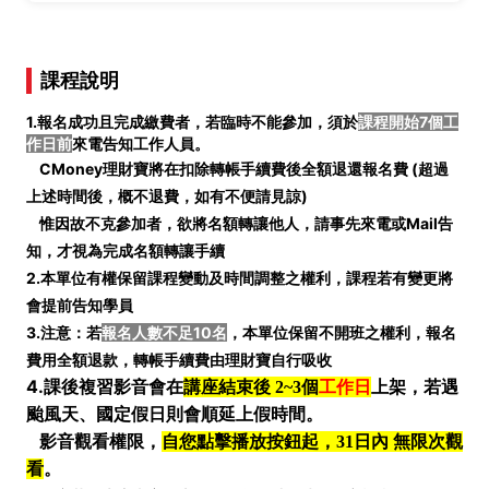
課程說明
1.報名成功且完成繳費者，若臨時不能參加，須於
課程開始7個工
作日前
來電告知工作人員。
CMoney理財寶將在扣除轉帳手續費後全額退還報名費 (
超過
上述時間後，概不退費，如有不便請見諒)
惟因故不克參加者，欲將名額轉讓他人，請事先來電或Mail告
知，才視為完成名額轉讓手續
2.本單位有權保留課程變動及時間調整之權利，課程若有變更將
會提前告知學員
3.注意：若
報名人數不足10名
，本單位保留不開班之權利，報名
費用全額退款，轉帳手續費由理財寶自行吸收
4.
課後複習影音會在
講座結束後 2~3個
工作日
上架，若遇
颱風天、國定假日則會順延上假時間。
影音觀看權限，
自您點擊播放按鈕起，31日內 無限次觀
看
。