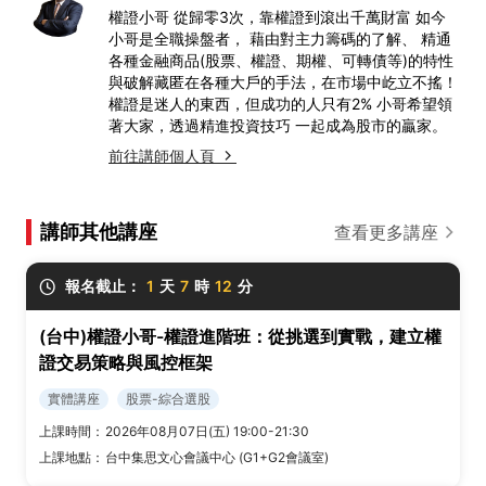
權證小哥 從歸零3次，靠權證到滾出千萬財富 如今
小哥是全職操盤者， 藉由對主力籌碼的了解、 精通
各種金融商品(股票、權證、期權、可轉債等)的特性
與破解藏匿在各種大戶的手法，在市場中屹立不搖！
權證是迷人的東西，但成功的人只有2% 小哥希望領
著大家，透過精進投資技巧 一起成為股市的贏家。
前往講師個人頁
講師其他講座
查看更多講座
報名截止：
1
天
7
時
12
分
(台中)權證小哥-權證進階班：從挑選到實戰，建立權
證交易策略與風控框架
實體講座
股票-綜合選股
上課時間：
2026年08月07日(五) 19:00-21:30
上課地點：
台中集思文心會議中心 (G1+G2會議室)