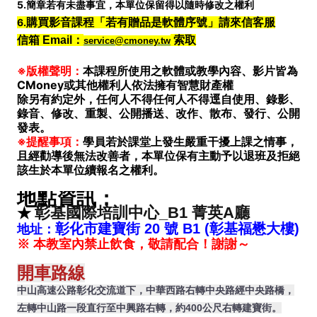
5.簡章若有未盡事宜，本單位保留得以隨時修改之權利
6.
購買影音課程「若有贈品是軟體序號」請來信客服
信箱 Email：
索取
service@cmoney.tw
※版權聲明：
本課程所使用之軟體或教學內容、影片皆為
CMoney或其他權利人依法擁有智慧財產權
除另有約定外，任何人不得任何人不得逕自使用、錄影、
錄音、修改、重製、公開播送、改作、散布、發行、公開
發表。
※提醒事項：
學員若於課堂上發生嚴重干擾上課之情事，
且經勸導後無法改善者，本單位保有主動予以退班及拒絕
該生於本單位續報名之權利。
地點資訊：
彰基國際培訓中心_B1 菁英A廳
★
彰化市建寶街 20 號 B1 (彰基福懋大樓)
地址
：
※ 本教室內禁止飲食，敬請配合！謝謝～
開車路線
中山高速公路彰化交流道下，中華西路右轉中央路經中央路橋，
左轉中山路一段直行至中興路右轉，約400公尺右轉建寶街。