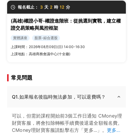
報名截止：
3
天
2
時
12
分
(高雄)權證小哥-權證進階班：從挑選到實戰，建立權
證交易策略與風控框架
實體講座
股票-綜合選股
上課時間：
2026年08月09日(日) 14:00-16:30
上課地點：
高雄商務會議中心(十全廳)
常見問題
Q1.如果報名後臨時無法參加，可以退費嗎？
可以，但需於課程開始前3個工作日通知 CMoney理
財寶客服，將會扣除轉帳手續費後退還全額報名費。
CMoney理財寶客服請點擊右方「更多...」。
更多...