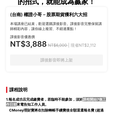
的招式，就能成為贏家！
(台南) 權證小哥－股票期貨獲利六大招
本場講座已結束，歡迎選購課後影音。課後影音完整保留講
師精彩內容，讓你線上複習、不錯過重點！
課後影音優惠價
NT$3,888
NT$6,000
| 現省NT$2,112
課後影音即將上架
課程說明
1.報名成功且完成繳費者，若臨時不能參加，須於
課程開始7個工
作日前
來電告知工作人員。
CMoney理財寶將在扣除轉帳手續費後全額退還報名費 (
超過