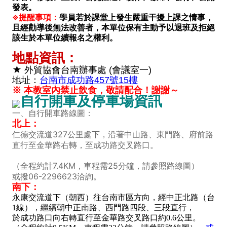
發表。
※提醒事項：
學員若於課堂上發生嚴重干擾上課之情事，
且經勸導後無法改善者，本單位保有主動予以退班及拒絕
該生於本單位續報名之權利。
地點資訊：
★
外貿協會台南辦事處 (會議室一)
地址：
台南市成功路457號15樓
※ 本教室內禁止飲食，敬請配合！謝謝～
自行開車及停車場資訊
一、自行開車路線圖：
北上：
仁德交流道327公里處下，沿著中山路、東門路、府前路
直行至金華路右轉，至成功路交叉路口。
（全程約計7.4KM，車程需25分鐘，請參照路線圖）
或撥06-2296623洽詢。
南下：
永康交流道下（朝西）往台南市區方向，經中正北路（台
1線），繼續朝中正南路、西門路四段、三段直行，
於成功路口向右轉直行至金華路交叉路口約0.6公里。