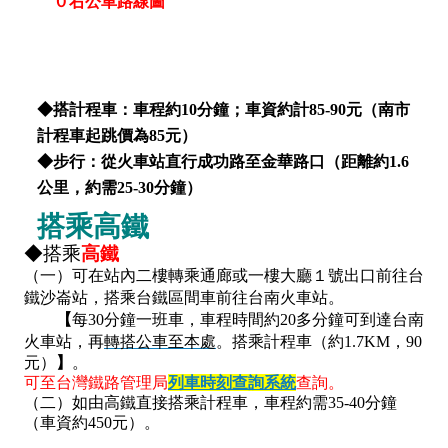
０右公車路線圖
◆搭計程車：車程約10分鐘；車資約計85-90元（南市
計程車起跳價為85元）
◆步行：從火車站直行成功路至金華路口（距離約1.6
公里，約需25-30分鐘）
搭乘高鐵
◆搭乘
高鐵
（一）可在站內二樓轉乘通廊或一樓大廳１號出口前往台
鐵沙崙站，搭乘台鐵區間車前往台南火車站。
【
每30分鐘一班車，車程時間約20多分鐘可到達台南
火車站，再
轉搭公車至本處
。
搭乘計程車（約1.7KM，90
元）
】
。
可至台灣鐵路管理局
列車時刻查詢系統
查詢。
（二）如由高鐵直接搭乘計程車，車程約需35-40分鐘
（車資約450元）。