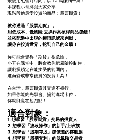
最後用七個月時間，以 10 萬賺到千萬！
本課程小哥將跟大家分享
現階段他最愛投資的商品：股票期貨！
教你透過「股票期貨」，
用低成本、低風險
去操作高槓桿商品賺錢！
並搭配盤中出現的權證訊號來判斷，
讓你在投資世界，挖到自己的金礦！
你可能會覺得「期貨」很危險，
小哥在課堂中，將會教你把風險控制住，
讓虧損鎖定在能接受的範圍內，
進而變成非常優質的投資工具！
在台灣，股票期貨其實還不盛行，
如果你能夠先學會、提前進場卡位，
你就能贏在起跑點！
適合對象：
1. 想學習「股票期貨」交易的投資人
2.
想學習「波段操作」的新手
/
上班族
3.
想學習「股期存股」賺價差的存股族
4.
想學習「股期套利」的低風險交易者