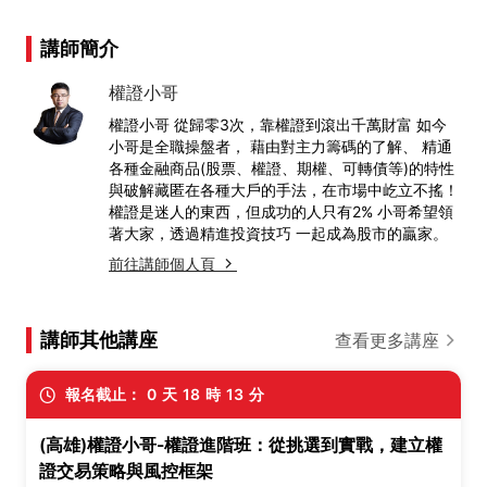
講師簡介
權證小哥
權證小哥 從歸零3次，靠權證到滾出千萬財富 如今
小哥是全職操盤者， 藉由對主力籌碼的了解、 精通
各種金融商品(股票、權證、期權、可轉債等)的特性
與破解藏匿在各種大戶的手法，在市場中屹立不搖！
權證是迷人的東西，但成功的人只有2% 小哥希望領
著大家，透過精進投資技巧 一起成為股市的贏家。
前往講師個人頁
講師其他講座
查看更多講座
報名截止：
0
天
18
時
13
分
(高雄)權證小哥-權證進階班：從挑選到實戰，建立權
證交易策略與風控框架