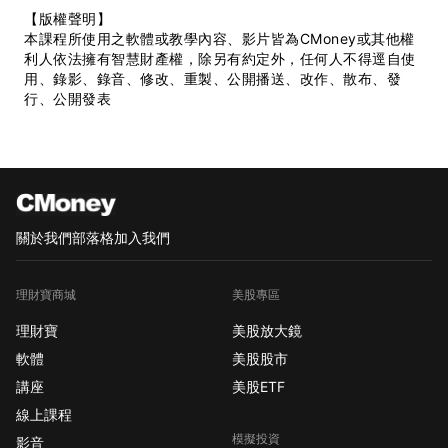
【版權聲明】
本課程所使用之軟體或教學內容、影片皆為CMoney或其他權
利人依法擁有智慧財產權，除另有約定外，任何人不得逕自使
用、錄影、錄音、修改、重製、公開播送、改作、散布、發
行、公開發表
關於我們
部落格
加入我們
理財寶商城
美股專區
理財寶
美股放大鏡
軟體
美股股市
講座
美股ETF
線上課程
模擬投資
影音