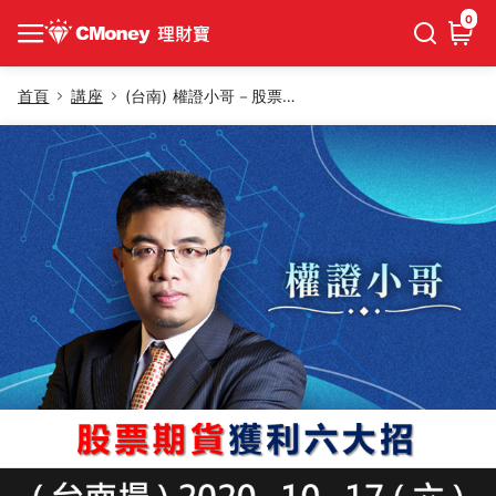
0
首頁
講座
(台南) 權證小哥－股票期貨獲利六大招