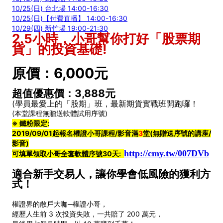
10/25(日) 台北場 14:00-16:30
10/25(日)【付費直播】 14:00-16:30
10/29(四) 新竹場 19:00-21:30
2.5小時，小哥幫你打好「股票期
貨」的投資基礎!
原價：6,000元
超值優惠價：3,888元
(學員最愛上的「股期」班，最新期貨實戰班開跑囉！
(本堂課程無贈送軟體試用序號)
※ 鐵粉限定:
2019/09/01起報名權證小哥課程/影音滿
3
堂
(無贈送序號的講座/
影音)
http://cmy.tw/007DVb
可填單領取小哥全套軟體序號30天:
適合新手交易人，讓你學會低風險的獲利方
式！
權證界的散戶大咖─權證小哥，
經歷人生前 3 次投資失敗，一共賠了 200 萬元，