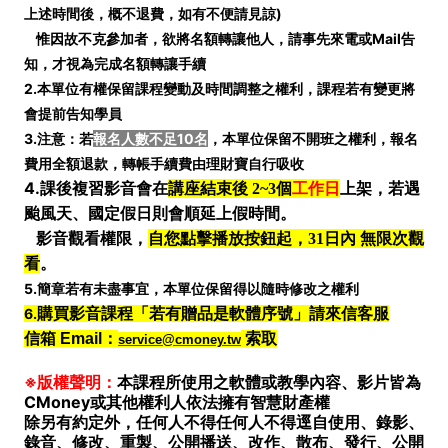
上述時間後，概不退費，如有不便請見諒)
惟因故不克參加者，欲將名額轉讓他人，請事先來電或Mail告
知，才視為完成名額轉讓手續
2.本單位有權保留課程變動及時間調整之權利，課程若有變更將
會提前告知學員
3.注意：若
報名人數不足10名
，本單位保留不開班之權利，報名
費用全額退款，轉帳手續費由理財寶自行吸收
4.
課後複習影音會在
講座結束後 2~3個
工作日
上架，若遇
颱風天、國定假日則會順延上假時間。
影音觀看權限，
自您點擊播放按鈕起，31日內 無限次觀
看
。
5.簡章若有未盡事宜，本單位保留得以隨時修改之權利
6.
購買影音課程「若有贈品是軟體序號」請來信客服
信箱 Email：
索取
service@cmoney.tw
※版權聲明：
本課程所使用之軟體或教學內容、影片皆為
CMoney或其他權利人依法擁有智慧財產權
除另有約定外，任何人不得任何人不得逕自使用、錄影、
錄音、修改、重製、公開播送、改作、散布、發行、公開