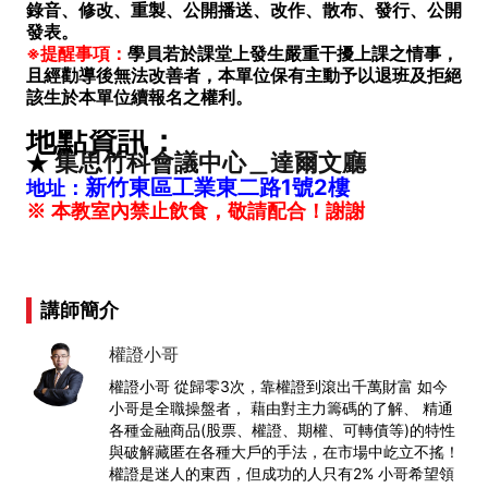
錄音、修改、重製、公開播送、改作、散布、發行、公開
發表。
※提醒事項：
學員若於課堂上發生嚴重干擾上課之情事，
且經勸導後無法改善者，本單位保有主動予以退班及拒絕
該生於本單位續報名之權利。
地點資訊：
集思竹科會議中心＿達爾文廳
★
新竹東區工業東二路1號2樓
地址
：
※ 本教室內禁止飲食，敬請配合！謝謝
講師簡介
權證小哥
權證小哥 從歸零3次，靠權證到滾出千萬財富 如今
小哥是全職操盤者， 藉由對主力籌碼的了解、 精通
各種金融商品(股票、權證、期權、可轉債等)的特性
與破解藏匿在各種大戶的手法，在市場中屹立不搖！
權證是迷人的東西，但成功的人只有2% 小哥希望領