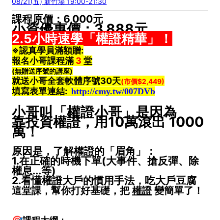
08/21(五) 新竹場 19:00-21:30
課程原價：6,000元
小資優惠價：3,888元
2.5小時速學「權證精華」！
※認真學員滿額贈:
報名小哥課程滿
3
堂
(無贈送序號的講座)
就送小哥全套軟體序號30天
(市價$2,449)
填寫表單連結
:
http://cmy.tw/007DVb
小哥叫「權證小哥」是因為
靠投資權證，用10萬滾出 1000
萬！
原因是，了解權證的「眉角」：
1.在正確的時機下單(大事件、搶反彈、除
權息...等)
2.看懂權證大戶的慣用手法，吃大戶豆腐
這堂課，幫你打好基礎，把
權證
變簡單了！