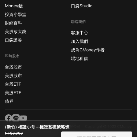
Money錢
口袋Studio
投資小學堂
聯絡我們
財經百科
美股放大鏡
客服中心
口袋證券
加入我們
成為CMoney作者
即時股市
場地租借
台股股市
美股股市
台股ETF
美股ETF
債券
(新竹) 權證小哥－權證基礎策略班
版權所有 CMoney 全曜財經資訊股份有限公司
Copyright © 2022 CMoney
Corporation. All rights reserved.
NT$6,000