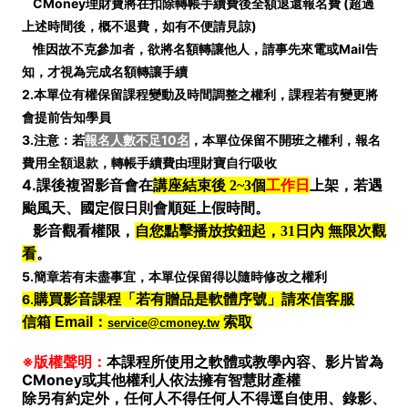
CMoney理財寶將在扣除轉帳手續費後全額退還報名費 (
超過
上述時間後，概不退費，如有不便請見諒)
惟因故不克參加者，欲將名額轉讓他人，請事先來電或Mail告
知，才視為完成名額轉讓手續
2.本單位有權保留課程變動及時間調整之權利，課程若有變更將
會提前告知學員
3.注意：若
報名人數不足10名
，本單位保留不開班之權利，報名
費用全額退款，轉帳手續費由理財寶自行吸收
4.
課後複習影音會在
講座結束後 2~3個
工作日
上架，若遇
颱風天、國定假日則會順延上假時間。
影音觀看權限，
自您點擊播放按鈕起，31日內 無限次觀
看
。
5.簡章若有未盡事宜，本單位保留得以隨時修改之權利
6.
購買影音課程「若有贈品是軟體序號」請來信客服
信箱 Email：
索取
service@cmoney.tw
※版權聲明：
本課程所使用之軟體或教學內容、影片皆為
CMoney或其他權利人依法擁有智慧財產權
除另有約定外，任何人不得任何人不得逕自使用、錄影、