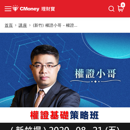
0
首頁
講座
(新竹) 權證小哥－權證基礎策略班