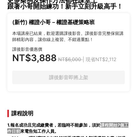
更多案例及操作方法都在課堂上
跟著小哥開始練功！新手立刻升級高手！
(新竹) 權證小哥－權證基礎策略班
本場講座已結束，歡迎選購課後影音。課後影音完整保留講
師精彩內容，讓你線上複習、不錯過重點！
課後影音優惠價
NT$3,888
NT$6,000
| 現省NT$2,112
課後影音即將上架
課程說明
1.報名成功且完成繳費者，若臨時不能參加，須於
課程開始7個工
作日前
來電告知工作人員。