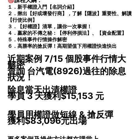
🎯課程大綱：
１．新手權證入門【名詞介紹】
２．揪出【好或壞發行商】，了解【隱波】重要性、解讀
【行使比例】
３．【好權證】清單，讓你一次掌握！
４．贏家的不傳之秘：【停利停損法】、【資金配置】
５．特殊事件行情操作解密
６．高勝率的搶反彈！高期望值下用權證快進快出
近期案例 7/15 個股事件行情大
解密
查詢 台汽電(8926)過往的除息
狀況！
除息當天出清權證
學員 3 天獲利$15,153 元
學員用權證做短線 & 搶反彈
獲利$83,096元出場