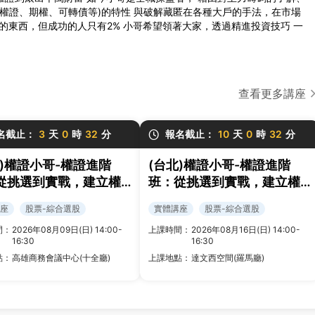
、權證、期權、可轉債等)的特性 與破解藏匿在各種大戶的手法，在市場
的東西，但成功的人只有2% 小哥希望領著大家，透過精進投資技巧 一
查看更多講座
名截止：
3
天
0
時
32
分
報名截止：
10
天
0
時
32
分
雄)權證小哥-權證進階
(台北)權證小哥-權證進階
從挑選到實戰，建立權
班：從挑選到實戰，建立權
易策略與風控框架
證交易策略與風控框架
座
股票-綜合選股
實體講座
股票-綜合選股
間：
2026年08月09日(日) 14:00-
上課時間：
2026年08月16日(日) 14:00-
16:30
16:30
點：
高雄商務會議中心(十全廳)
上課地點：
達文西空間(羅馬廳)