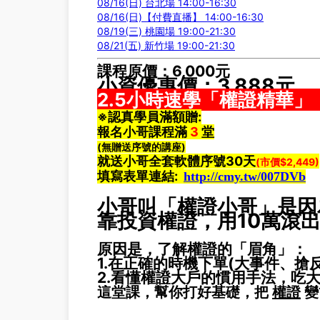
08/16(日) 台北場 14:00-16:30
08/16(日)【付費直播】 14:00-16:30
08/19(三) 桃園場 19:00-21:30
08/21(五) 新竹場 19:00-21:30
課程原價：6,000元
小資優惠價：3,888元
2.5小時速學「權證精華」
※認真學員滿額贈:
報名小哥課程滿
3
堂
(無贈送序號的講座)
就送小哥全套軟體序號30天
(市價$2,449)
填寫表單連結
:
http://cmy.tw/007DVb
小哥叫「權證小哥」是因
靠投資權證，用10萬滾出 
原因是，了解權證的「眉角」：
1.在正確的時機下單(大事件、搶反
2.看懂權證大戶的慣用手法，吃
這堂課，幫你打好基礎，把
權證
變