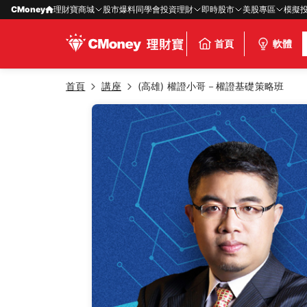
CMoney
理財寶商城
股市爆料同學會
投資理財
即時股市
美股專區
模擬
首頁
軟體
首頁
講座
(高雄) 權證小哥－權證基礎策略班