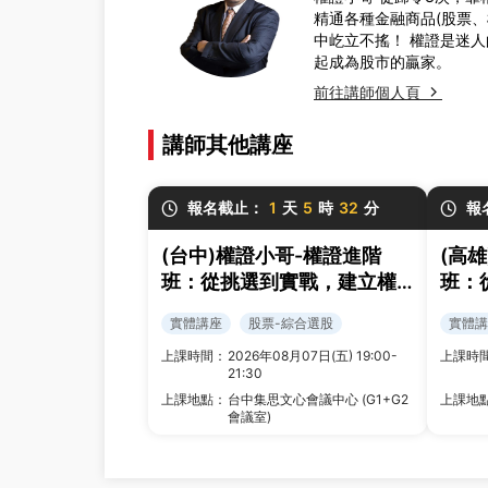
精通各種金融商品(股票
中屹立不搖！ 權證是迷人
起成為股市的贏家。
前往講師個人頁
講師其他講座
報名截止：
1
天
5
時
32
分
報
(台中)權證小哥-權證進階
(高
班：從挑選到實戰，建立權
班：
證交易策略與風控框架
證交
實體講座
股票-綜合選股
實體講
上課時間：
2026年08月07日(五) 19:00-
上課時
21:30
上課地點：
台中集思文心會議中心 (G1+G2
上課地
會議室)