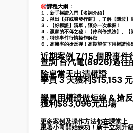
🎯課程大綱：
１．新手權證入門【名詞介紹】
２．揪出【好或壞發行商】，了解【隱波】
３．【好權證】清單，讓你一次掌握！
４．贏家的不傳之秘：【停利停損法】、【
５．特殊事件行情操作解密
６．高勝率的搶反彈！高期望值下用權證快
近期案例 7/15 個股事
查詢 台汽電(8926)過
除息當天出清權證
學員 3 天獲利$15,153 元
學員用權證做短線 & 搶
獲利$83,096元出場
更多案例及操作方法都在課堂上
跟著小哥開始練功！新手立刻升