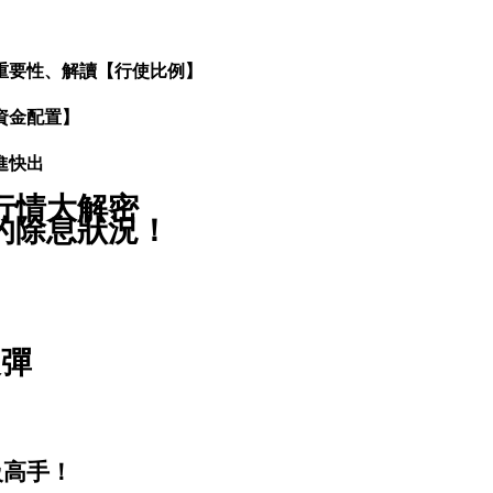
重要性、解讀【行使比例】
資金配置】
進快出
件行情大解密
往的除息狀況！
反彈
級高手！