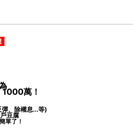
！
為
1000萬！
彈、除權息...等)
大戶豆腐
簡單了！