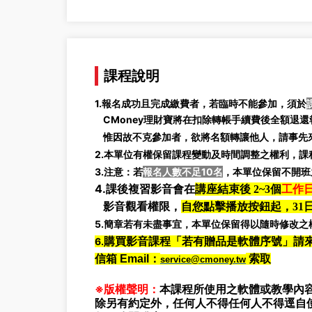
課程說明
1.報名成功且完成繳費者，若臨時不能參加，須於
CMoney理財寶將在扣除轉帳手續費後全額退還報
惟因故不克參加者，欲將名額轉讓他人，請事先來
2.本單位有權保留課程變動及時間調整之權利，
3.注意：若
報名人數不足10名
，本單位保留不開班
4.
課後複習影音會在
講座結束後 2~3個
工作
影音觀看權限，
自您點擊播放按鈕起，31
5.簡章若有未盡事宜，本單位保留得以隨時修改之
6.
購買影音課程「若有贈品是軟體序號」請
信箱 Email：
索取
service@cmoney.tw
※版權聲明：
本課程所使用之軟體或教學內容
除另有約定外，任何人不得任何人不得逕自