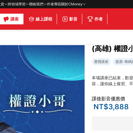
投資
跨領域學習
聯絡我們
作者專區
關於CMoney
講座
線上課程
影音
作者
(高雄) 權
實體講座
股票-籌碼
本場講座已結束，歡
容，讓你線上複習、
課後影音優惠價
NT$3,888