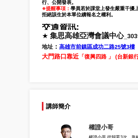
行、公開發表。
※提醒事項：
學員若於課堂上發生嚴重干擾
拒絕該生於本單位續報名之權利。
交通資訊:
集思高雄亞灣會議中心
★
_30
：
地址
高雄市前鎮區成功二路25號3樓
大門路口靠近
「復興四路 」 (台新銀行
講師簡介
權證小哥
權證小哥 從歸零3次，靠