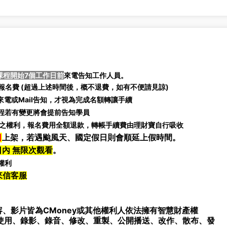
課程開始7個工作日前
來電告知工作人員。
名費 (
超過上述時間後，概不退費，如有不便請見諒)
電或Mail告知，才視為完成名額轉讓手續
課程若有變更將會提前告知學員
之權利，報名費用全額退款，轉帳手續費由理財寶自行吸收
日
上架，若遇颱風天、國定假日則會順延上假時間。
日內 無限次觀看
。
權利
來信客服
、影片皆為CMoney或其他權利人依法擁有智慧財產權
使用、錄影、錄音、修改、重製、公開播送、改作、散布、發