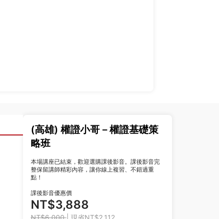
(高雄) 權證小哥－權證基礎策
略班
本場講座已結束，歡迎選購課後影音。課後影音完
整保留講師精彩內容，讓你線上複習、不錯過重
點！
課後影音優惠價
NT$3,888
NT$6,000
| 現省NT$2,112