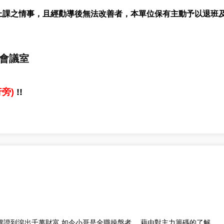
上課之情事，且經勸導後無法改善者，本單位保有主動予以退班
3會議室
旁)
!!
權證到滾出千萬財富 如今小哥是全職操盤者， 藉由對主力籌碼的了解、