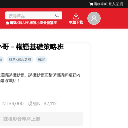
購物車(
0
)
登入/註冊
軟體下載
籌碼K線APP
權證小哥最新講座
證小哥－權證基礎策略班
面
股票-綜合選股
權證
迎選購課後影音。課後影音完整保留講師精彩內
不錯過重點！
NT$6,000
| 現省NT$2,112
課後影音即將上架