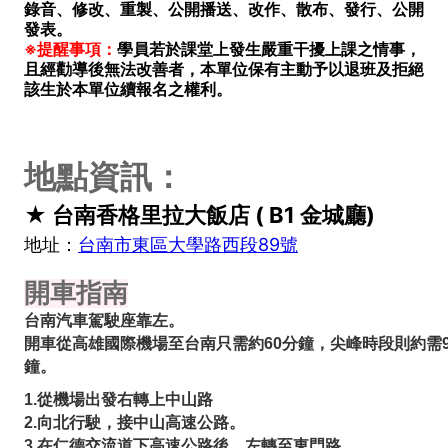
錄音、修改、重製、公開播送、改作、散布、發行、公開
發表。
※提醒事項：
學員若於課堂上發生嚴重干擾上課之情事，
且經勸導後無法改善者，本單位保有主動予以退班及拒絕
該生於本單位續報名之權利。
地點資訊：
★ 台南香格里拉大飯店 ( B1 金城廳)
地址：
台南市東區大學路西段89號
開車指南
台南汽車駕駛座靠左。
開車從高雄國際機場至台南只需約60分鐘，尖峰時段則約需9
鐘。
1.從機場出發右轉上中山路
2.向北行駛，接中山高速公路。
3.在仁德交流道下高速公路後，左轉至東門路。