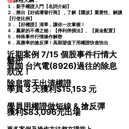
🎯課程大綱：
１．新手權證入門【名詞介紹】
２．揪出【好或壞發行商】，了解【隱波】重要性、解讀
【行使比例】
３．【好權證】清單，讓你一次掌握！
４．贏家的不傳之秘：【停利停損法】、【資金配置】
５．特殊事件行情操作解密
６．高勝率的搶反彈！高期望值下用權證快進快出
近期案例 7/15 個股事件行情大
解密
查詢 台汽電(8926)過往的除息
狀況！
除息當天出清權證
學員 3 天獲利$15,153 元
學員用權證做短線 & 搶反彈
獲利$83,096元出場