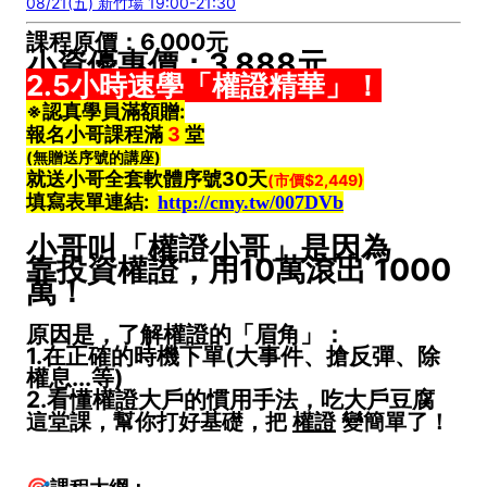
08/21(五) 新竹場 19:00-21:30
課程原價：6,000元
小資優惠價：3,888元
2.5小時速學「權證精華」！
※認真學員滿額贈:
報名小哥課程滿
3
堂
(無贈送序號的講座)
就送小哥全套軟體序號30天
(市價$2,449)
填寫表單連結
:
http://cmy.tw/007DVb
小哥叫「權證小哥」是因為
靠投資權證，用10萬滾出 1000
萬！
原因是，了解權證的「眉角」：
1.在正確的時機下單(大事件、搶反彈、除
權息...等)
2.看懂權證大戶的慣用手法，吃大戶豆腐
這堂課，幫你打好基礎，把
權證
變簡單了！