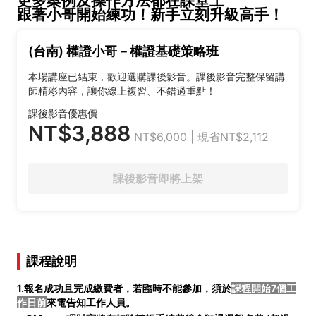
更多案例及操作方法都在課堂上
跟著小哥開始練功！新手立刻升級高手！
(台南) 權證小哥－權證基礎策略班
本場講座已結束，歡迎選購課後影音。課後影音完整保留講
師精彩內容，讓你線上複習、不錯過重點！
課後影音優惠價
NT$3,888
NT$6,000
| 現省NT$2,112
課後影音即將上架
課程說明
1.報名成功且完成繳費者，若臨時不能參加，須於
課程開始7個工
作日前
來電告知工作人員。