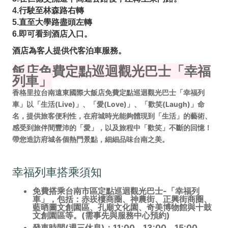
4.行駛至林森路右轉
5.直至大學路盡頭左轉
6.即可看到酒店入口。
酒店為客人提供代客泊車服務。
飯店免費定點巡迴觀光巴士「幸福
列車」
香格里拉台南遠東國際大飯店免費定點巡迴觀光巴士「幸福列
車」以「生活
(Live)
」、「愛
(Love)
」、「歡笑
(Laugh)
」命
名，提供旅客便利性，在府城時光能夠體現到「生活」的藝術、
感受到旅伴間豐沛的「愛」，以及旅程中「歡笑」不斷的回憶！
帶您造訪府城各個熱門景點，細細品味台南之美。
幸福列車搭乘須知
免費搭乘台南市區定點巡迴觀光巴士-「幸福列
車」，包括：赤崁樓商圈、神農街、正興街商圈、
藍晒圖文創園區、孔廟文化園、奇美博物館與十鼓
文創園區等。(需事先與服務中心預約)
發車時間(週三休息)：11:00、13:00、15:00、