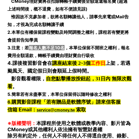
CMoney理財寶將在扣除轉帳手續費後全額退還報名費 (
超過
上述時間後，概不退費，如有不便請見諒)
惟因故不克參加者，欲將名額轉讓他人，請事先來電或Mail告
知，才視為完成名額轉讓手續
2.本單位有權保留課程變動及時間調整之權利，課程若有變更將
會提前告知學員
3.注意：若
報名人數不足10名
，本單位保留不開班之權利，報名
費用全額退款，轉帳手續費由理財寶自行吸收
4.
課後複習影音會在
講座結束後 2~3個
工作日
上架，若遇
颱風天、國定假日則會順延上假時間。
影音觀看權限，
自您點擊播放按鈕起，31日內 無限次觀
看
。
5.簡章若有未盡事宜，本單位保留得以隨時修改之權利
6.
購買影音課程「若有贈品是軟體序號」請來信客服
信箱 Email：
索取
service@cmoney.tw
※版權聲明：
本課程所使用之軟體或教學內容、影片皆為
CMoney或其他權利人依法擁有智慧財產權
除另有約定外，任何人不得任何人不得逕自使用、錄影、