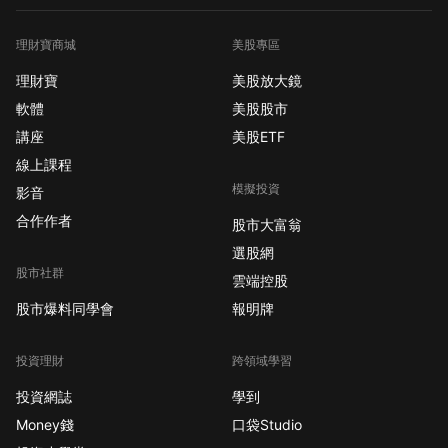
理財寶商城
美股專區
理財寶
美股放大鏡
軟體
美股股市
講座
美股ETF
線上課程
模擬投資
影音
合作作者
股市大富翁
選股網
股市社群
雲端控股
股市爆料同學會
報明牌
投資理財
跨領域學習
投資網誌
學到
Money錢
口袋Studio