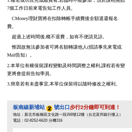
1.報名成功且完成繳費者,若臨時不能參加，須於課程開始
7個工作日前來電告知工作人員。
CMoney理財寶將在扣除轉帳手續費後全額退還報名
費。
超過上述時間後,概不退費，如有不便請見諒。
惟因故無法參加者可將名額轉讓他人(煩請事先來電或
Mail告知）。
2.本單位有權保留課程變動及時間調整之權利,課程若有變
更將會提前告知學員。
3.簡章若有未盡事宜,本單位保留得以隨時修改之權利。
板南線新埔站
號出口
步行2分鐘即可到達！
地址：新北市板橋區文化路一段268號12樓（台北富邦銀行樓上）
電話：02-8252-6620 分機316