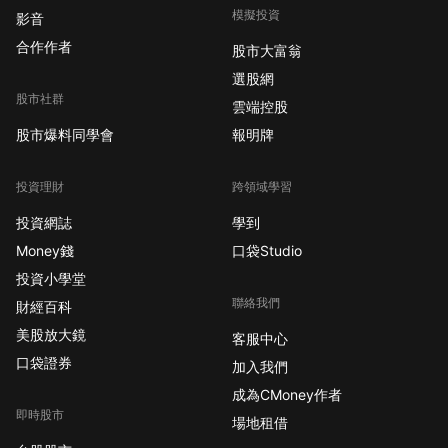
模擬投資
影音
合作作者
股市大富翁
選股網
股市社群
雲端控股
股市爆料同學會
報明牌
投資理財
跨領域學習
投資網誌
學到
Money錢
口袋Studio
投資小學堂
聯絡我們
財經百科
美股放大鏡
客服中心
口袋證券
加入我們
成為CMoney作者
即時股市
場地租借