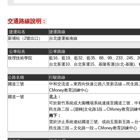
交通路線說明：
捷運站名
捷運路線
新埔站（2號出口）
台北捷運板南線
公車站名
公車路線
致理技術學院
藍16、藍19、藍32、藍35、88、99、233、245、26
台北客運10、台北客運15、基隆客運(台北-基隆)、
公路名稱
行駛路線
國道三號
中和交流道→東西向快速公路八里新店線→民生路二
CMoney教育訓練中心
國道一號
北上：
可於新竹系統或大園機場系統連接至國道三號，中
民生路二段→(迴轉)文化路1段→CMoney教育訓
南下：
需於汐止系統連結國道三號。或由五股新五路→台
民生路三段→文化路一段→CMoney教育訓練中心