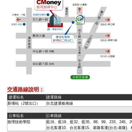
交通路線說明：
捷運站名
捷運路線
新埔站（2號出口）
台北捷運板南線
公車站名
公車路線
致理技術學院
藍16、藍19、藍32、藍35、88、99、233、245、26
台北客運10、台北客運15、基隆客運(台北-基隆)、