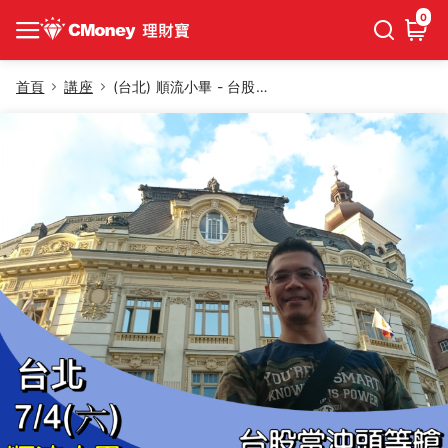
0
首頁
講座
(台北) 順流小畢 - 台股當沖頭等艙【早鳥優惠】