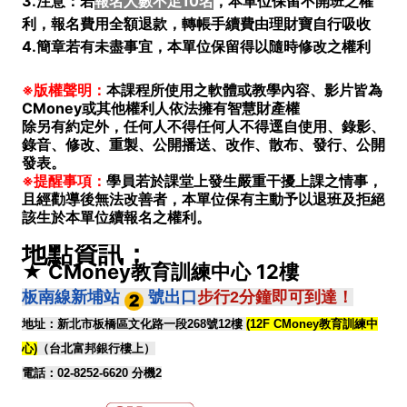
3.注意：若
報名人數不足10名
，本單位保留不開班之權
利，報名費用全額退款，轉帳手續費由理財寶自行吸收
4.簡章若有未盡事宜，本單位保留得以隨時修改之權利
※版權聲明：
本課程所使用之軟體或教學內容、影片皆為
CMoney或其他權利人依法擁有智慧財產權
除另有約定外，任何人不得任何人不得逕自使用、錄影、
錄音、修改、重製、公開播送、改作、散布、發行、公開
發表。
※提醒事項：
學員若於課堂上發生嚴重干擾上課之情事，
且經勸導後無法改善者，本單位保有主動予以退班及拒絕
該生於本單位續報名之權利。
地點資訊：
★
CMoney教育訓練中心
12樓
板南線新埔站
號出口
步行2分鐘即可到達！
地址：新北市板橋區文化路一段268號12樓
(12F CMoney教育訓練中
心)
（台北富邦銀行樓上）
電話：02-8252-6620 分機2