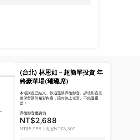
(台北) 林恩如－超簡單投資 年
終豪華場(璀璨席)
本場講座已結束，歡迎選購課後影音。課後影音完
整保留講師精彩內容，讓你線上複習、不錯過重
點！
課後影音優惠價
NT$2,688
NT$5,988
| 現省NT$3,300