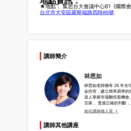
地點資訊：
★地點：
集思台大會議中心B1 (國際
台北市大安區羅斯福路四段85號
講師簡介
林恩如
林恩如老師擁有 28 年
金控管，建立簡單易學的
資人掌握市場翻倍股機會。
言家， 透過正確的判斷，
前往講師個人頁
講師其他講座