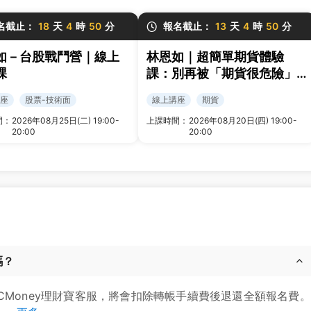
名截止：
18
天
4
時
50
分
報名截止：
13
天
4
時
50
分
如－台股戰鬥營｜線上
林恩如｜超簡單期貨體驗
課
課：別再被「期貨很危險」
限制你的獲利！
座
股票-技術面
線上講座
期貨
間：
2026年08月25日(二) 19:00-
上課時間：
2026年08月20日(四) 19:00-
20:00
20:00
嗎？
CMoney理財寶客服，將會扣除轉帳手續費後退還全額報名費。