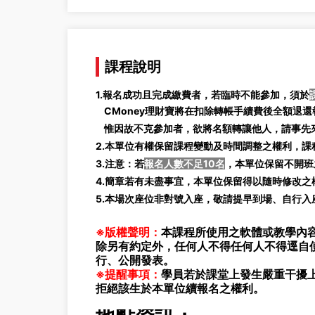
課程說明
1.報名成功且完成繳費者，若臨時不能參加，須於
CMoney理財寶將在扣除轉帳手續費後全額退還報
惟因故不克參加者，欲將名額轉讓他人，請事先來
2.本單位有權保留課程變動及時間調整之權利，
3.注意：若
報名人數不足10名
，本單位保留不開班
4.簡章若有未盡事宜，本單位保留得以隨時修改之
5.本場次座位非對號入座，敬請提早到場、自行入
※版權聲明：
本課程所使用之軟體或教學內容
除另有約定外，任何人不得任何人不得逕自
行、公開發表。
※提醒事項：
學員若於課堂上發生嚴重干擾
拒絕該生於本單位續報名之權利。