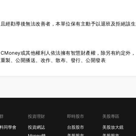
，且經勸導後無法改善者，本單位保有主動予以退班及拒絕該生
CMoney或其他權利人依法擁有智慧財產權，除另有約定外，
、重製、公開播送、改作、散布、發行、公開發表
群
投資理財
即時股市
美股專區
料同學會
投資網誌
台股股市
美股放大鏡
Money錢
美股股市
美股股市