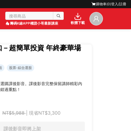
購物車(
0
)
登入/註冊
軟體下載
籌碼K線APP
權證小哥最新講座
恩如－超簡單投資 年終豪華場
面
股票-綜合選股
迎選購課後影音。課後影音完整保留講師精彩內
不錯過重點！
NT$5,988
| 現省NT$3,300
課後影音即將上架