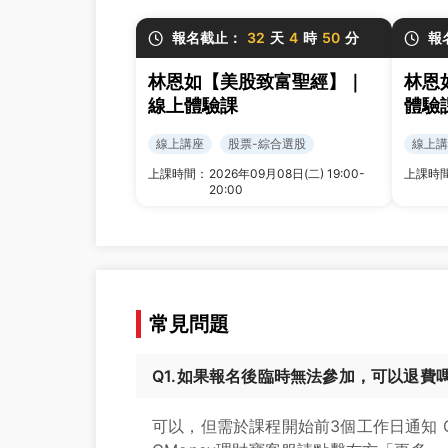
報名截止：
32
天
4
時
50
分
報
林恩如【美股致富聖經】｜
林恩
線上體驗課
體驗
線上講座
股票-綜合選股
線上講
上課時間：
2026年09月08日(二) 19:00-
上課時
20:00
常見問題
Q1.如果報名後臨時無法參加，可以退費
可以，但需於課程開始前3個工作日通知 