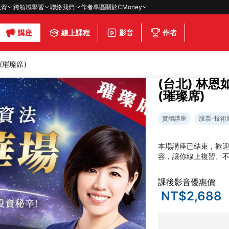
投資
跨領域學習
聯絡我們
作者專區
關於CMoney
講座
線上課程
影音
作者
(璀璨席)
(台北) 林
(璀璨席)
實體講座
股票-技術
本場講座已結束，歡
容，讓你線上複習、
課後影音優惠價
NT$2,688