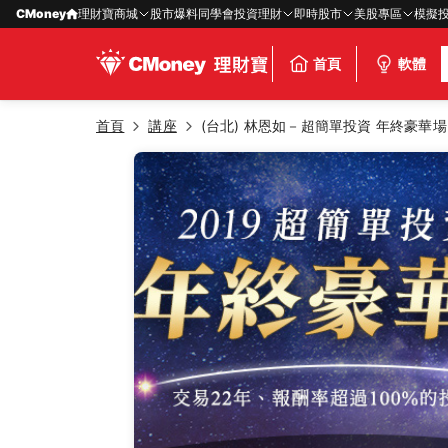
CMoney
理財寶商城
股市爆料同學會
投資理財
即時股市
美股專區
模擬
首頁
軟體
首頁
講座
(台北) 林恩如－超簡單投資 年終豪華場