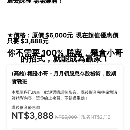
過去課程 場場爆滿！
★價格：原價 $6,000元 現在超值優惠價
只要 $3,888元
你不需要 100% 勝率，學會小哥
的招式，就能成為贏家！
(高雄) 權證小哥－月月領股息存股祕術，股期
實戰班
本場講座已結束，歡迎選購課後影音。課後影音完整保留講
師精彩內容，讓你線上複習、不錯過重點！
課後影音優惠價
NT$3,888
NT$6,000
| 現省NT$2,112