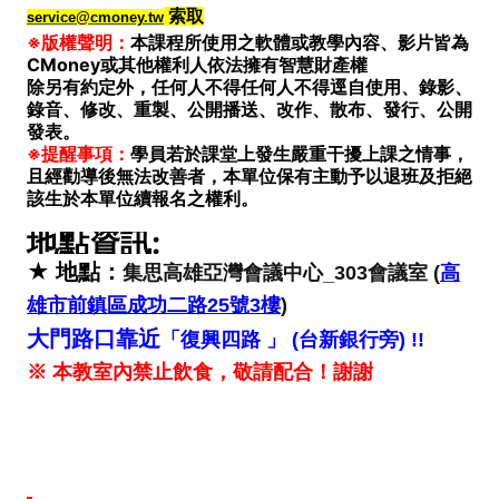
索取
service@cmoney.tw
※版權聲明：
本課程所使用之軟體或教學內容、影片皆為
CMoney或其他權利人依法擁有智慧財產權
除另有約定外，任何人不得任何人不得逕自使用、錄影、
錄音、修改、重製、公開播送、改作、散布、發行、公開
發表。
※提醒事項：
學員若於課堂上發生嚴重干擾上課之情事，
且經勸導後無法改善者，本單位保有主動予以退班及拒絕
該生於本單位續報名之權利。
地點資訊:
★ 地點：
集思高雄亞灣會議中心_303會議室 (
高
雄市前鎮區成功二路25號3樓
)
大門路口靠近
「復興四路 」 (台新銀行旁) !!
※ 本教室內禁止飲食，敬請配合！謝謝