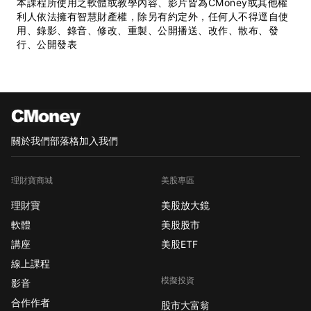
本課程所使用之軟體或教學內容、影片皆為CMoney或其他權
利人依法擁有智慧財產權，除另有約定外，任何人不得逕自使
用、錄影、錄音、修改、重製、公開播送、改作、散布、發
行、公開發表
關於我們
部落格
加入我們
理財寶商城
美股專區
理財寶
美股放大鏡
軟體
美股股市
講座
美股ETF
線上課程
模擬投資
影音
合作作者
股市大富翁