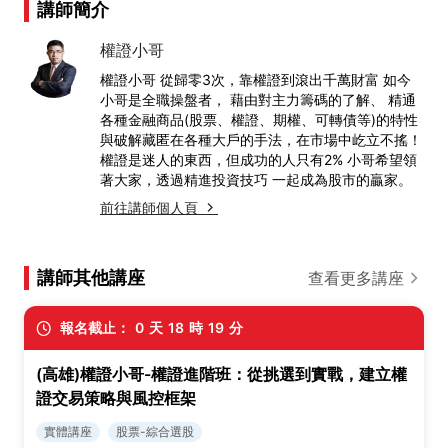
講師簡介
權證小哥
權證小哥 從歸零3次，靠權證到滾出千萬財富 如今
小哥是全職操盤者， 藉由對主力籌碼的了解、 精通
各種金融商品(股票、權證、期權、可轉債等)的特性
與破解藏匿在各種大戶的手法，在市場中屹立不搖！
權證是迷人的東西，但成功的人只有2% 小哥希望領
著大家，透過精進投資技巧 一起成為股市的贏家。
前往講師個人頁
講師其他講座
查看更多講座
報名截止：
0
天
18
時
19
分
(高雄)權證小哥-權證進階班：從挑選到實戰，建立權
證交易策略與風控框架
實體講座
股票-綜合選股