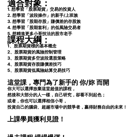
適合對象：
1. 想學習「股票期貨」交易的投資人
2.
想學習「波段操作」的新手
/
上班族
3.
想學習「股期存股」賺價差的存股族
4.
想學習「股期套利」的低風險交易者
5.
想精進更多小哥技法的股市老手
課程大綱：
1
、股票期貨標的基本概念
2
、股票期貨的風險控制管理
3
、股票期貨多空波段選股策略
4
、股票期貨存股賺價差技巧
5
、股票期貨低風險結算交易技巧
這堂課，專門為了新手的 你/妳 而開
你大可以選擇放棄這堂超值的課程，
然後和大部分的人一樣，自己研究，卻看不到起色；
或者，你也可以選擇相信小哥，
投資自己的腦袋、超越市場中的競爭者，贏得財務自由的未來！
上課學員獲利見證！