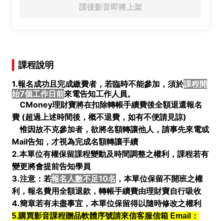
課後影音即將上架
課程說明
1.報名成功且完成繳費者，若臨時不能參加，須於
課程開
始7個工作日前
來電告知工作人員。
CMoney理財寶將在扣除轉帳手續費後全額退還報名
費 (
超過上述時間後，概不退費，如有不便請見諒)
惟因故不克參加者，欲將名額轉讓他人，請事先來電或
Mail告知，才視為完成名額轉讓手續
2.本單位有權保留課程變動及時間調整之權利，課程若有
變更將會提前告知學員
3.注意：若
報名人數不足10名
，本單位保留不開班之權
利，報名費用全額退款，轉帳手續費由理財寶自行吸收
4.簡章若有未盡事宜，本單位保留得以隨時修改之權利
5.購買影音課程贈品軟體序號請來信客服信箱 Email：