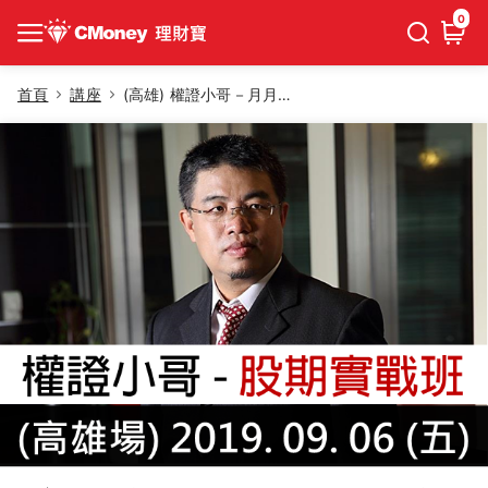
0
首頁
講座
(高雄) 權證小哥－月月領股息存股祕術，股期實戰班