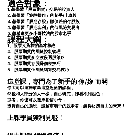
適合對象：
1. 想學習「股票期貨」交易的投資人
2.
想學習「波段操作」的新手
/
上班族
3.
想學習「股期存股」賺價差的存股族
4.
想學習「股期套利」的低風險交易者
5.
想精進更多小哥技法的股市老手
課程大綱：
1
、股票期貨標的基本概念
2
、股票期貨的風險控制管理
3
、股票期貨多空波段選股策略
4
、股票期貨存股賺價差技巧
5
、股票期貨低風險結算交易技巧
這堂課，專門為了新手的 你/妳 而開
你大可以選擇放棄這堂超值的課程，
然後和大部分的人一樣，自己研究，卻看不到起色；
或者，你也可以選擇相信小哥，
投資自己的腦袋、超越市場中的競爭者，贏得財務自由的未來！
上課學員獲利見證！