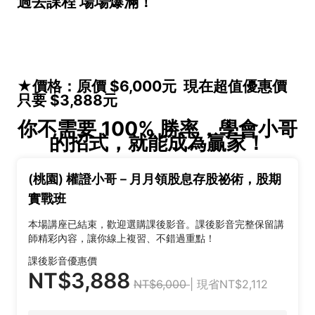
過去課程 場場爆滿！
★價格：原價 $6,000元 現在超值優惠價
只要 $3,888元
你不需要 100% 勝率，學會小哥
的招式，就能成為贏家！
(桃園) 權證小哥－月月領股息存股祕術，股期
實戰班
本場講座已結束，歡迎選購課後影音。課後影音完整保留講
師精彩內容，讓你線上複習、不錯過重點！
課後影音優惠價
NT$3,888
NT$6,000
| 現省NT$2,112