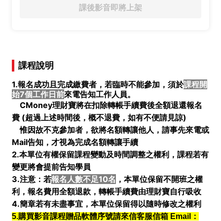
課後影音即將上架
課程說明
1.報名成功且完成繳費者，若臨時不能參加，須於
課程開
始7個工作日前
來電告知工作人員。
CMoney理財寶將在扣除轉帳手續費後全額退還報名
費 (
超過上述時間後，概不退費，如有不便請見諒)
惟因故不克參加者，欲將名額轉讓他人，請事先來電或
Mail告知，才視為完成名額轉讓手續
2.本單位有權保留課程變動及時間調整之權利，課程若有
變更將會提前告知學員
3.注意：若
報名人數不足10名
，本單位保留不開班之權
利，報名費用全額退款，轉帳手續費由理財寶自行吸收
4.簡章若有未盡事宜，本單位保留得以隨時修改之權利
5.購買影音課程贈品軟體序號請來信客服信箱 Email：