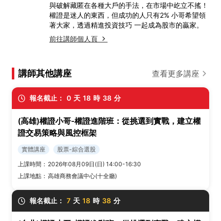
與破解藏匿在各種大戶的手法，在市場中屹立不搖！
權證是迷人的東西，但成功的人只有2% 小哥希望領
著大家，透過精進投資技巧 一起成為股市的贏家。
前往講師個人頁
講師其他講座
查看更多講座
報名截止：
0
天
18
時
38
分
(高雄)權證小哥-權證進階班：從挑選到實戰，建立權
證交易策略與風控框架
實體講座
股票-綜合選股
上課時間：
2026年08月09日(日) 14:00-16:30
上課地點：
高雄商務會議中心(十全廳)
報名截止：
7
天
18
時
38
分