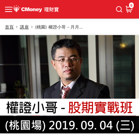
0
首頁
講座
(桃園) 權證小哥－月月領股息存股祕術，股期實戰班