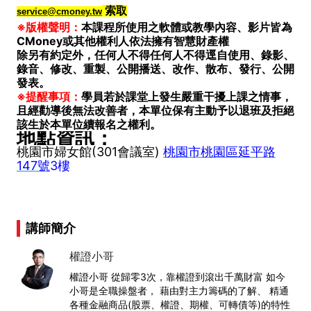
索取
service@cmoney.tw
※版權聲明：
本課程所使用之軟體或教學內容、影片皆為
CMoney或其他權利人依法擁有智慧財產權
除另有約定外，任何人不得任何人不得逕自使用、錄影、
錄音、修改、重製、公開播送、改作、散布、發行、公開
發表。
※提醒事項：
學員若於課堂上發生嚴重干擾上課之情事，
且經勸導後無法改善者，本單位保有主動予以退班及拒絕
該生於本單位續報名之權利。
地點資訊：
桃園市婦女館(301會議室)
桃園市桃園區延平路
147號
3樓
講師簡介
權證小哥
權證小哥 從歸零3次，靠權證到滾出千萬財富 如今
小哥是全職操盤者， 藉由對主力籌碼的了解、 精通
各種金融商品(股票、權證、期權、可轉債等)的特性