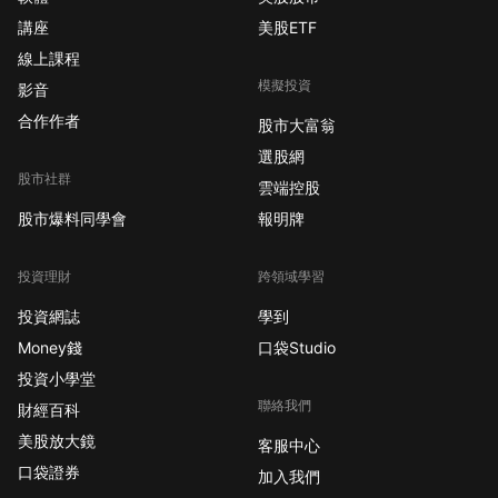
講座
美股ETF
線上課程
模擬投資
影音
合作作者
股市大富翁
選股網
股市社群
雲端控股
股市爆料同學會
報明牌
投資理財
跨領域學習
投資網誌
學到
Money錢
口袋Studio
投資小學堂
聯絡我們
財經百科
美股放大鏡
客服中心
口袋證券
加入我們