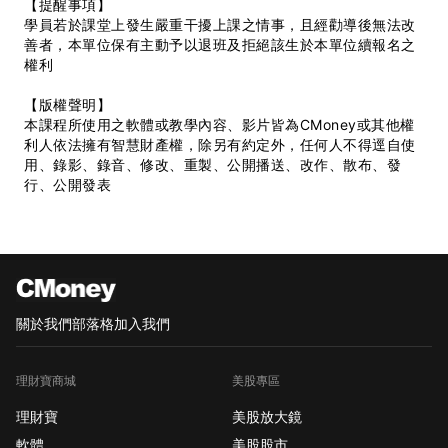
【提醒事項】
學員若於課堂上發生嚴重干擾上課之情事，且經勸導後無法改
善者，本單位保有主動予以退班及拒絕該生於本單位續報名之
權利
【版權聲明】
本課程所使用之軟體或教學內容、影片皆為CMoney或其他權
利人依法擁有智慧財產權，除另有約定外，任何人不得逕自使
用、錄影、錄音、修改、重製、公開播送、改作、散布、發
行、公開發表
關於我們
部落格
加入我們
理財寶商城
美股專區
理財寶
美股放大鏡
軟體
美股股市