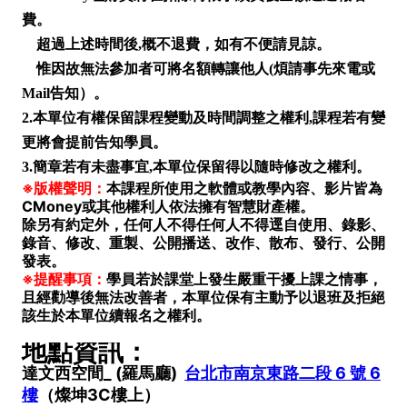
費。
超過上述時間後,概不退費，如有不便請見諒。
惟因故無法參加者可將名額轉讓他人(煩請事先來電或
Mail告知）。
2.本單位有權保留課程變動及時間調整之權利,課程若有變
更將會提前告知學員。
3.簡章若有未盡事宜,本單位保留得以隨時修改之權利。
※版權聲明：
本課程所使用之軟體或教學內容、影片皆為
CMoney或其他權利人依法擁有智慧財產權。
除另有約定外，任何人不得任何人不得逕自使用、錄影、
錄音、修改、重製、公開播送、改作、散布、發行、公開
發表。
※提醒事項：
學員若於課堂上發生嚴重干擾上課之情事，
且經勸導後無法改善者，本單位保有主動予以退班及拒絕
該生於本單位續報名之權利。
地點資訊：
達文西空間_
(羅馬廳)
台北市南京東路二段 6 號 6
樓
（燦坤3C樓上）