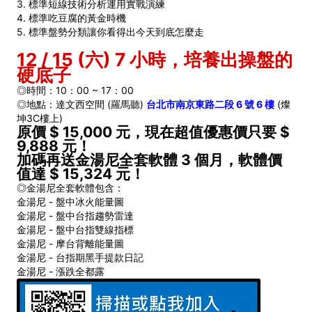
3. 標準短線技術分析運用實戰演練
4. 標準吃豆腐的黃金時機
5. 標準盤勢分類讓你看得出今天到底怎麼走
12 / 15 (六) 7 小時，培養出操盤的
硬底子
◎時間：10：00 ~ 17：00
◎地點：達文西空間 (羅馬聽)
台北市南京東路二段 6 號 6 樓
(燦
坤3C樓上)
原價 $ 15,000 元，現在超值優惠價只要 $
9,888 元！
加碼再送金湯尼全套軟體 3 個月，軟體價
值達 $ 15,324 元！
◎金湯尼全套軟體包含：
金湯尼 - 盤中冰火能量圖
金湯尼 - 盤中台指趨勢雷達
金湯尼 - 盤中台指雙線指標
金湯尼 - 摩台背離能量圖
金湯尼 - 台指期黑手提款日記
金湯尼 - 漲跌全都露