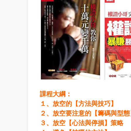
課程大綱：
１、放空的【方法與技巧】
２、放空要注意的【籌碼與型態
３、放空【心法與停損】策略