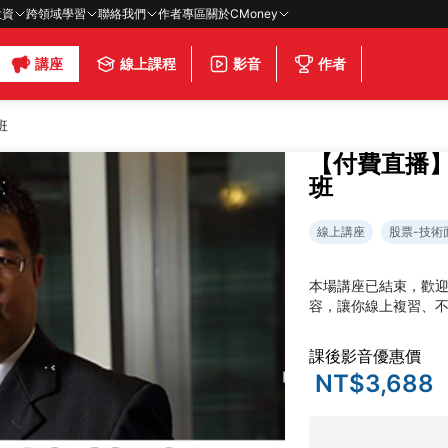
投資
跨領域學習
聯絡我們
作者專區
關於CMoney
講座
線上課程
影音
作者
班
【付費直播
班
線上講座
股票-技術
本場講座已結束，歡
容，讓你線上複習、
課後影音優惠價
NT$3,688