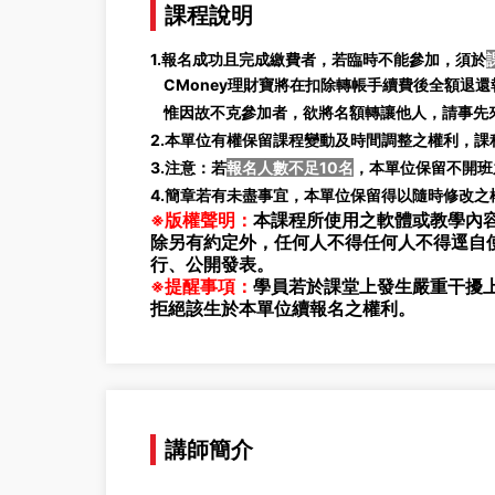
課程說明
1.報名成功且完成繳費者，若臨時不能參加，須於
CMoney理財寶將在扣除轉帳手續費後全額退還報
惟因故不克參加者，欲將名額轉讓他人，請事先來
2.本單位有權保留課程變動及時間調整之權利，
3.注意：若
報名人數不足10名
，本單位保留不開班
4.簡章若有未盡事宜，本單位保留得以隨時修改之
※版權聲明：
本課程所使用之軟體或教學內容
除另有約定外，任何人不得任何人不得逕自
行、公開發表。
※提醒事項：
學員若於課堂上發生嚴重干擾
拒絕該生於本單位續報名之權利。
講師簡介