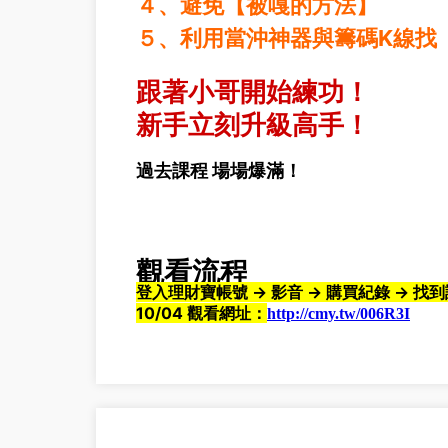
４、避免【被嘎的方法】
５、利用當沖神器與籌碼K線找
跟著小哥開始練功！
新手立刻升級高手！
過去課程 場場爆滿！
觀看流程
登入理財寶帳號 → 影音 → 購買紀錄 → 找到
10/04 觀看網址：
http://cmy.tw/006R3I