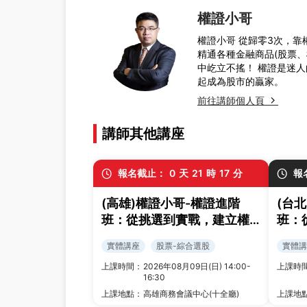
權證小哥
權證小哥 從歸零3次，靠
精通各種金融商品(股票
中屹立不搖！ 權證是迷人
起成為股市的贏家。
前往講師個人頁
講師其他講座
報名截止：
0
天
21
時
17
分
報
(高雄)權證小哥-權證進階
(台
班：從挑選到實戰，建立權
班：
證交易策略與風控框架
證交
實體講座
股票-綜合選股
實體講
上課時間：
2026年08月09日(日) 14:00-
上課時
16:30
上課地點：
高雄商務會議中心(十全廳)
上課地