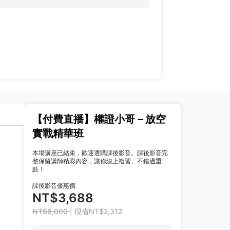
【付費直播】權證小哥－放空
實戰精華班
本場講座已結束，歡迎選購課後影音。課後影音完
整保留講師精彩內容，讓你線上複習、不錯過重
點！
課後影音優惠價
NT$3,688
NT$6,000
| 現省NT$2,312