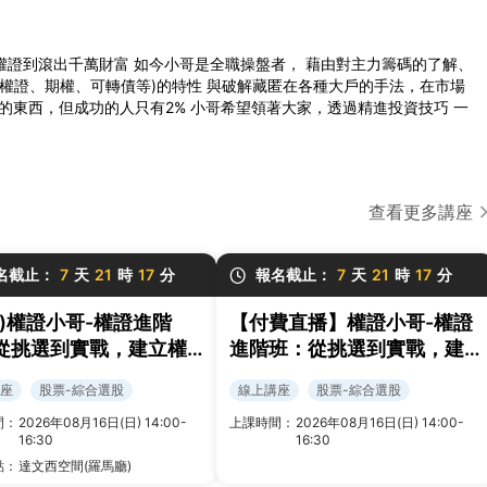
權證到滾出千萬財富 如今小哥是全職操盤者， 藉由對主力籌碼的了解、
、權證、期權、可轉債等)的特性 與破解藏匿在各種大戶的手法，在市場
的東西，但成功的人只有2% 小哥希望領著大家，透過精進投資技巧 一
查看更多講座
名截止：
7
天
21
時
17
分
報名截止：
7
天
21
時
17
分
北)權證小哥-權證進階
【付費直播】權證小哥-權證
從挑選到實戰，建立權
進階班：從挑選到實戰，建
易策略與風控框架
立權證交易策略與風控框架
座
股票-綜合選股
線上講座
股票-綜合選股
間：
2026年08月16日(日) 14:00-
上課時間：
2026年08月16日(日) 14:00-
16:30
16:30
點：
達文西空間(羅馬廳)