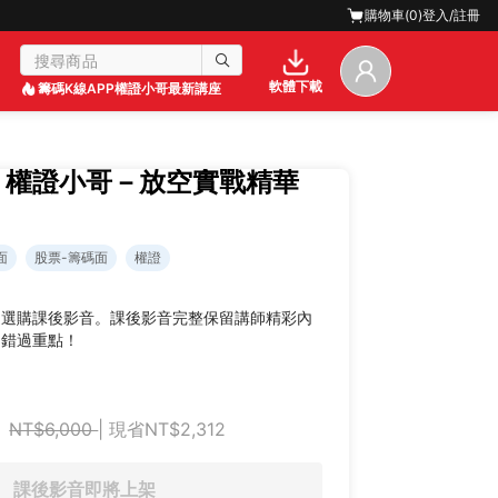
購物車(
0
)
登入/註冊
軟體下載
籌碼K線APP
權證小哥最新講座
】權證小哥－放空實戰精華
面
股票-籌碼面
權證
迎選購課後影音。課後影音完整保留講師精彩內
不錯過重點！
NT$6,000
| 現省NT$2,312
課後影音即將上架