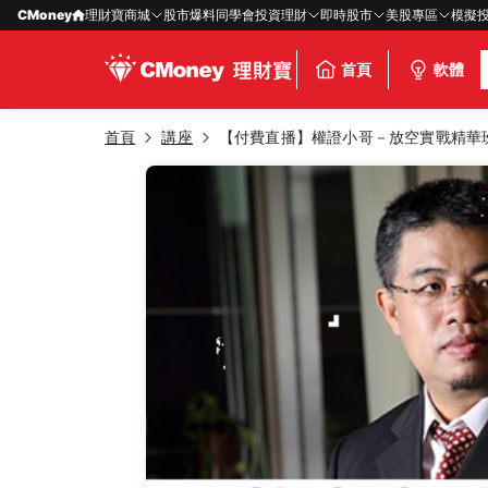
CMoney
理財寶商城
股市爆料同學會
投資理財
即時股市
美股專區
模擬
首頁
軟體
首頁
講座
【付費直播】權證小哥－放空實戰精華