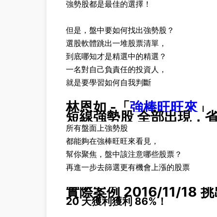
強勢股都是最佳的選擇！
但是，盤中要如何找出強勢股？
選股軟體跳出一堆股票清單，
到底哪知才是精選中的精選？
一名對自己負責任的投資人，
就是要學習如何自我判斷
林恩如 -「
強棒旺旺來
」
短線強勢股 全部出現，
所有盤面上強勢股
都能夠在
強棒旺旺來
看見，
幫你聚焦，盤中該注意哪些股票？
再進一步去篩選更有機會上漲的股票
實際案例 2016/11/18 
20 天獲利獲利 86%！