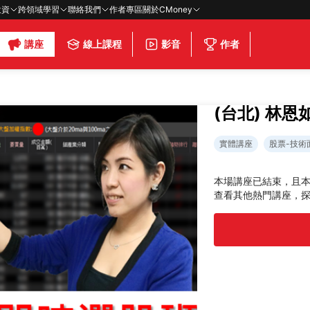
投資
跨領域學習
聯絡我們
作者專區
關於CMoney
講座
線上課程
影音
作者
(台北) 林
實體講座
股票-技術
本場講座已結束，且
查看其他熱門講座，