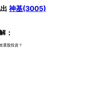
挑出
神基(3005)
』
解：
效選股投資？