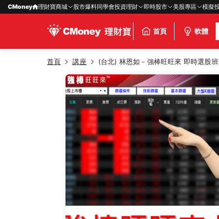
CMoney
理財寶商城
股市爆料同學會
投資理財
即時股市
美股專區
模擬
首頁
軟體
首頁
講座
(台北) 林恩如－強棒旺旺來 即時選股班