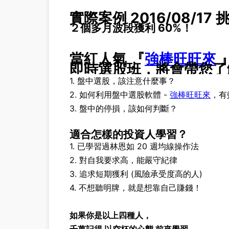
實際案例 2016/08/17 
２個多月波段獲利 60%！
當紅人氣 『
強棒旺旺來
即時選股班，將會帶您了
1. 盤中選股，該注意什麼事？
2.
如何利用盤中選股軟體
-
強棒旺旺來
，有
3. 盤中的停損，該如何判斷？
適合怎樣的投資人學習？
1. 已學習過林恩如 20 週均線操作法
2. 對自我要求高，能嚴守紀律
3. 追求短期獲利 (風險承受度高的人)
4. 不想聽明牌，就是想靠自己賺錢！
如果你是以上四種人，