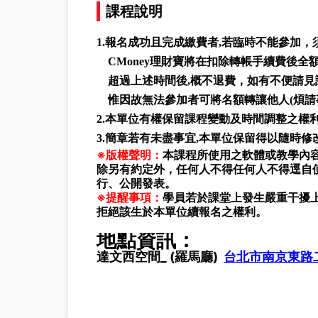
課程說明
1.報名成功且完成繳費者,若臨時不能參加
CMoney理財寶將在扣除轉帳手續費後全
超過上述時間後,概不退費，如有不便請見
惟因故無法參加者可將名額轉讓他人(煩請事
2.本單位有權保留課程變動及時間調整之權
3.簡章若有未盡事宜,本單位保留得以隨時修
※版權聲明：
本課程所使用之軟體或教學內容
除另有約定外，任何人不得任何人不得逕自
行、公開發表。
※提醒事項：
學員若於課堂上發生嚴重干擾
拒絕該生於本單位續報名之權利。
地點資訊：
達文西空間_
(羅馬廳)
台北市南京東路二段