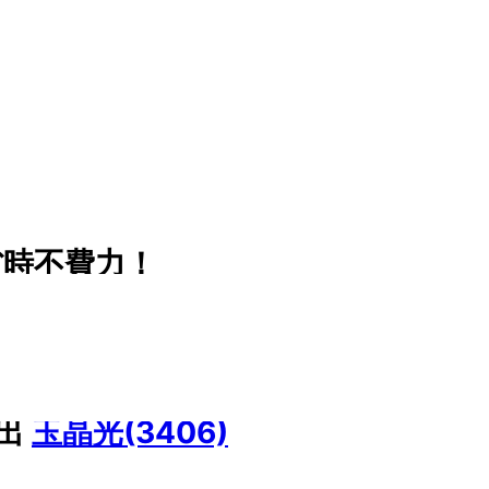
省時不費力！
挑出
玉晶光(3406)