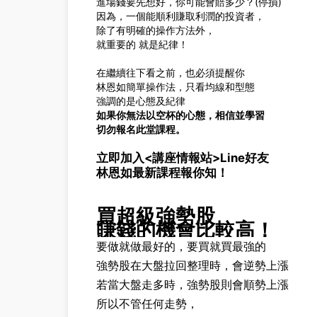
進場錢要先想好，你可能會賠多少？(停損)
因為，一個能順利賺取利潤的投資者，
除了有明確的操作方法外，
就重要的 就是紀律！
在繼續往下看之前，也必須提醒你
林恩如簡單操作法，只看均線和型態
強調的是心態及紀律
如果你無法以空杯的心態，相信並學習
切勿報名此堂課程。
立即加入<講座情報站>Line好友
林恩如最新課程報你知！
買超級強勢股
賺錢的機會比較高！
要做就做最好的，要買就買最強的
強勢股在大盤拉回整理時，會逆勢上漲
若當大盤走多時，強勢股則會順勢上漲
所以不管任何走勢，