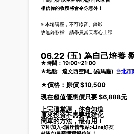
千萬記得 以空杯的心態 前來學習
相信你的收穫將會令你意外！
※ 本場講座，不可錄音、錄影，
故無錄影檔，
請學員當天專心上課
06.22 (五) 為自己培
★時間：19:00~21:00
★地點: 達文西空間
_
(羅馬廳)
台北市南
★價格：原價 $10,500
現在超值優惠價只要 $6,888元
上完這堂課，你會知道
原來投資不需要複雜化
簡單的方法，最有用！
立即加入<講座情報站>Line好友
林恩如最新課程報你知！