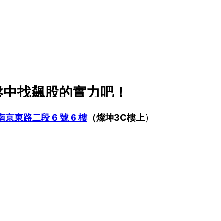
養 盤中找飆股的實力吧！
京東路二段 6 號 6 樓
（燦坤3C樓上）