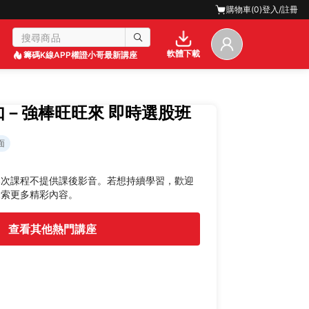
購物車(
0
)
登入/註冊
軟體下載
籌碼K線APP
權證小哥最新講座
恩如－強棒旺旺來 即時選股班
面
本次課程不提供課後影音。若想持續學習，歡迎
探索更多精彩內容。
查看其他熱門講座