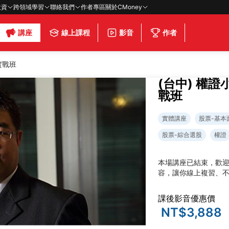
投資
跨領域學習
聯絡我們
作者專區
關於CMoney
講座
線上課程
影音
作者
實戰班
(台中) 權
戰班
實體講座
股票-基本
股票-綜合選股
權證
本場講座已結束，歡
容，讓你線上複習、
課後影音優惠價
NT$3,888