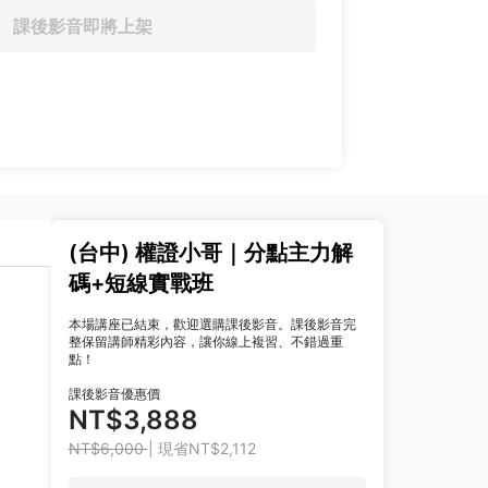
課後影音即將上架
(台中) 權證小哥｜分點主力解
碼+短線實戰班
本場講座已結束，歡迎選購課後影音。課後影音完
整保留講師精彩內容，讓你線上複習、不錯過重
點！
課後影音優惠價
NT$3,888
NT$6,000
| 現省NT$2,112