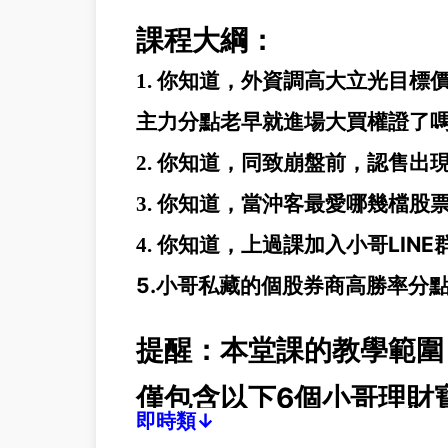
課程大綱：
1. 你知道，外資調高大立光目標價到
主力分點老早就進場大買權證了
2. 你知道，同致崩盤前，認售出
3. 你知道，當沖客最愛哪幾檔股
你知道，上過課加入小哥LIN
4.
5.小哥私藏的個股券商高勝率分
提醒：本堂課的教學範圍
僅包含以下6個小哥理財
即時類↓