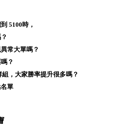
 5100時，
嗎？
現異常大單嗎？
票嗎？
E群組，大家勝率提升很多嗎？
點名單
寶