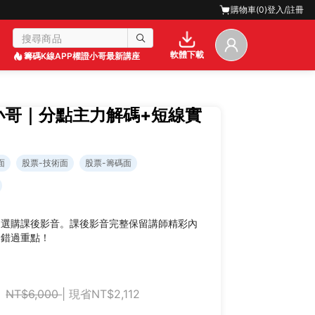
購物車(
0
)
登入/註冊
軟體下載
籌碼K線APP
權證小哥最新講座
證小哥｜分點主力解碼+短線實
面
股票-技術面
股票-籌碼面
迎選購課後影音。課後影音完整保留講師精彩內
不錯過重點！
NT$6,000
| 現省NT$2,112