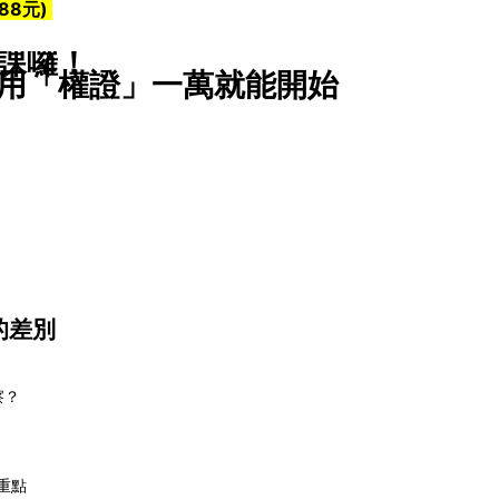
88元)
課囉！
用「權證」一萬就能開始
的差別
察？
重點