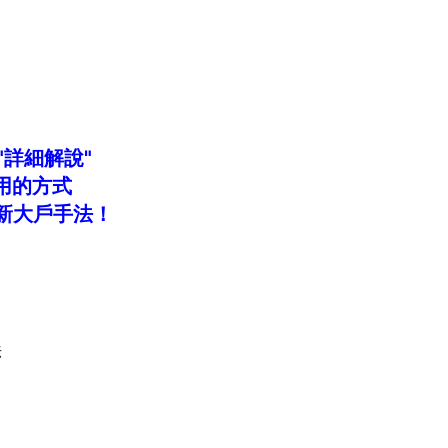
"詳細解說"
用的方式
新大戶手法！
法