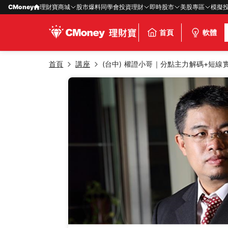
CMoney
理財寶商城
股市爆料同學會
投資理財
即時股市
美股專區
模擬
首頁
軟體
首頁
講座
(台中) 權證小哥｜分點主力解碼+短線