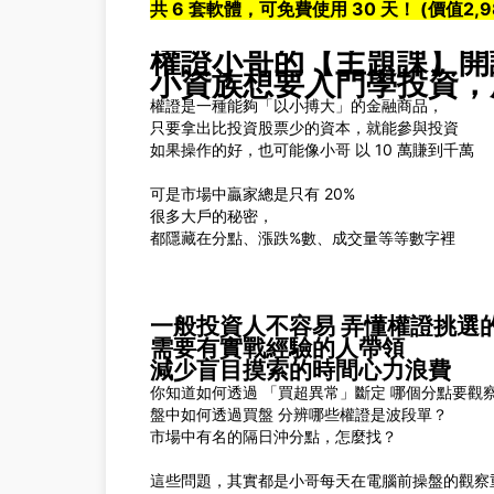
共 6 套軟體，可免費使用 30 天！ (價值2,9
權證小哥的【主題課】開
小資族想要入門學投資，
權證是一種能夠「以小搏大」的金融商品，
只要拿出比投資股票少的資本，就能參與投資
如果操作的好，也可能像小哥 以 10 萬賺到千萬
可是市場中贏家總是只有 20%
很多大戶的秘密，
都隱藏在分點、漲跌%數、成交量等等數字裡
一般投資人不容易 弄懂權證挑選
需要有實戰經驗的人帶領
減少盲目摸索的時間心力浪費
你知道如何透過 「買超異常」斷定 哪個分點要觀
盤中如何透過買盤 分辨哪些權證是波段單？
市場中有名的隔日沖分點，怎麼找？
這些問題，其實都是小哥每天在電腦前操盤的觀察