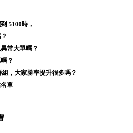
 5100時，
嗎？
現異常大單嗎？
票嗎？
E群組，大家勝率提升很多嗎？
點名單
寶