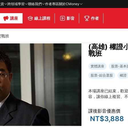
投資
跨領域學習
聯絡我們
作者專區
關於CMoney
講座
線上課程
影音
作者
實戰班
(高雄) 權
戰班
實體講座
股票-基本
股票-綜合選股
權證
本場講座已結束，歡
容，讓你線上複習、
課後影音優惠價
NT$3,888