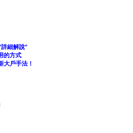
"詳細解說"
用的方式
新大戶手法！
法