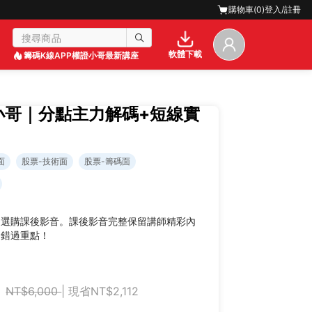
購物車(
0
)
登入/註冊
軟體下載
籌碼K線APP
權證小哥最新講座
證小哥｜分點主力解碼+短線實
面
股票-技術面
股票-籌碼面
迎選購課後影音。課後影音完整保留講師精彩內
不錯過重點！
NT$6,000
| 現省NT$2,112