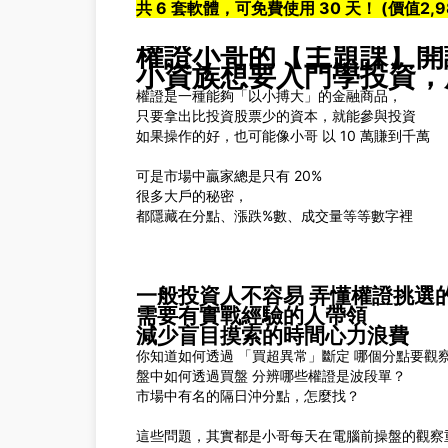
共 6 套軟體，可免費使用 30 天！ (價值2,9
權證小哥的【主題課】開
小資族想要入門學投資，
權證是一種能夠「以小搏大」的金融商品，
只要拿出比投資股票少的資本，就能參與投資
如果操作的好，也可能像小哥 以 10 萬賺到千萬
可是市場中贏家總是只有 20%
很多大戶的秘密，
都隱藏在分點、漲跌%數、成交量等等數字裡
一般投資人不容易 弄懂權證挑選
需要有實戰經驗的人帶領
減少盲目摸索的時間心力浪費
你知道如何透過 「買超異常」斷定 哪個分點要觀
盤中如何透過買盤 分辨哪些權證是波段單？
市場中有名的隔日沖分點，怎麼找？
這些問題，其實都是小哥每天在電腦前操盤的觀察