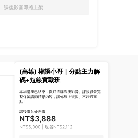
課後影音即將上架
(高雄) 權證小哥｜分點主力解
碼+短線實戰班
本場講座已結束，歡迎選購課後影音。課後影音完
整保留講師精彩內容，讓你線上複習、不錯過重
點！
課後影音優惠價
NT$3,888
NT$6,000
| 現省NT$2,112