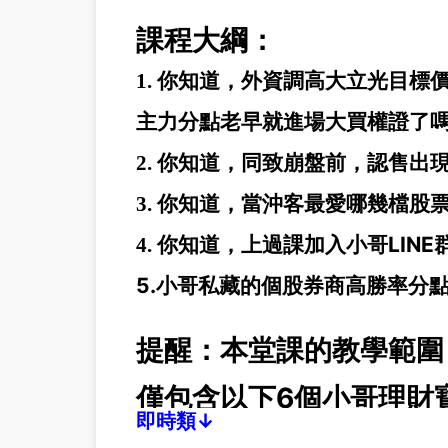
課程大綱：
1. 你知道，外資調高大立光目標價到
主力分點老早就進場大買權證了
2. 你知道，同致崩盤前，認售出
3. 你知道，當沖客最愛哪幾檔股
你知道，上過課加入小哥LIN
4.
5.小哥私藏的個股券商高勝率分
提醒：本堂課的教學範圍
僅包含以下6個小哥理財
即時類↓