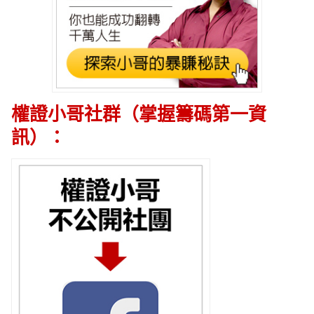
權證小哥社群（掌握籌碼第一資
訊）：