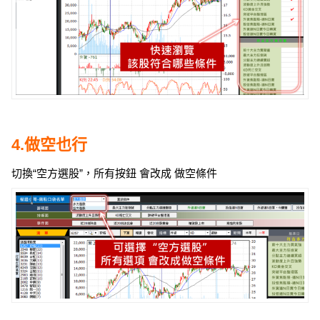
4.做空也行
切換“空方選股”，所有按鈕 會改成 做空條件