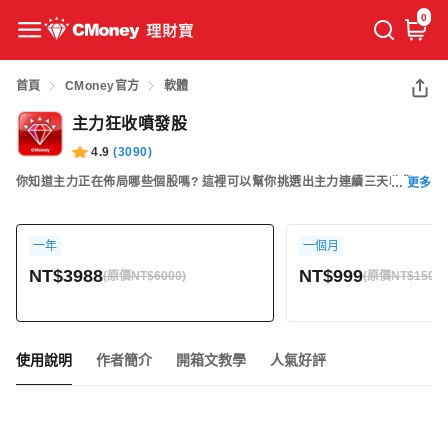
0
首頁
CMoney官方
軟體
主力狂收噴發股
4.9
(
3090
)
你知道主力正在佈局哪些個股嗎? 這裡可以幫你挑選出主力連續三天收貨且
更多
不計價大量買進股
一年
一個月
NT$3988
NT$999
(原價NT$6000)
(原價NT$1500)
使用說明
作者簡介
開箱文教學
人氣好評