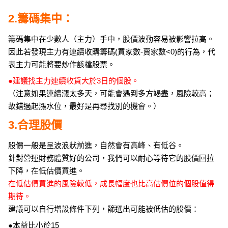
2.籌碼集中：
籌碼集中在少數人（主力）手中，股價波動容易被影響拉高。
因此若發現主力有連續收購籌碼(買家數-賣家數<0)的行為，代
表主力可能將要炒作該檔股票。
●建議找主力連續收貨大於3日的個股。
（注意如果連續漲太多天，可能會遇到多方竭盡，風險較高；
故錯過起漲水位，最好是再尋找別的機會。）
3.合理股價
股價一般是呈波浪狀前進，自然會有高峰、有低谷。
針對營運財務體質好的公司，我們可以耐心等待它的股價回拉
下降，在低估價買進。
在低估價買進的風險較低，成長幅度也比高估價位的個股值得
期待。
建議可以自行增設條件下列，篩選出可能被低估的股價：
●本益比小於15