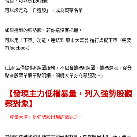
視窗，可以檢視k線圖
可以設定為「自選股」，成為觀察名單
如果選到的強勢股，若你還沒有把握，
可以用「下單」功能，連結到 股市大富翁 進行虛擬下單（需要
有facebook）
(此商品僅提供K線圖服務，不包含籌碼K線圖、籌碼選股、從分
點查股票單股單點明細、關鍵大單券商等服務。)
【發現主力低檔暴量，列入強勢股觀
察對象】
「買量大增」是強勢股出現的徵兆之一
當個股突破均線糾結或是箱形盤整區，突然噴出大紅k棒，表示