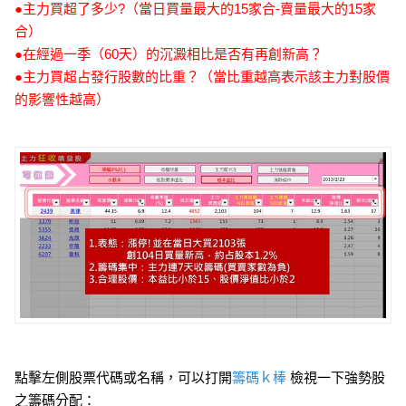
●主力買超了多少?（當日買量最大的15家合-賣量最大的15家
合）
●在經過一季（60天）的沉澱相比是否有再創新高？
●主力買超占發行股數的比重？（當比重越高表示該主力對股價
的影響性越高）
點擊左側股票代碼或名稱，可以打開
籌碼ｋ棒
檢視一下強勢股
之籌碼分配：