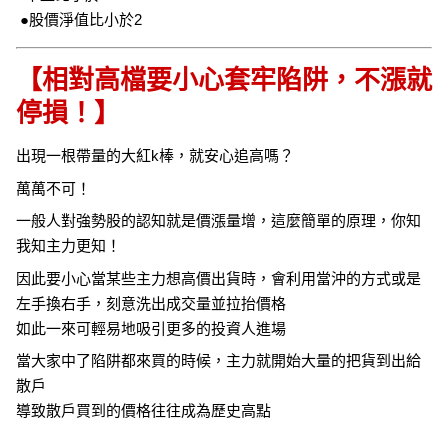
●股價淨值比小於2
【相對高檔要小心套牢陷阱，不漲就
停損！】
出現一根帶量的大紅k棒，就安心追高嗎？
萬萬不可！
一般人對強勢股的認知就是價漲量增，這麼簡單的原理，你知
我知主力更知！
因此要小心當某些主力想高價出貨時，會利用當沖的方式或是
左手換右手，刻意洗出成交量並拉抬價格
如此一來可輕易地吸引更多的投資人進場
當大家中了陷阱都來買的時候，主力就開始大量的把貨到出給
散戶
導致散戶買到的價格往往成為歷史高點