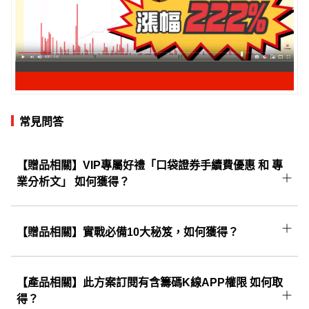
常見問答
【贈品相關】VIP專屬好禮「口袋證券手續費優惠 和 專
業分析文」 如何獲得？
將由系統自動寄送至購買時填寫的Email，請至
信箱中找到信件主旨為： 【 CMoney理財寶權限
【贈品相關】實戰必備10大秘笈，如何獲得？
開通通知 】的這一封信，開啟後即可領取。
成功訂閱後將由系統自動寄送至您購買時填寫的
E-mail，請至信箱中找到信件主旨為：
【產品相關】此方案訂閱有含籌碼K線APP權限 如何取
【CMoney理財寶權限開通通知】的這一封信，
得？