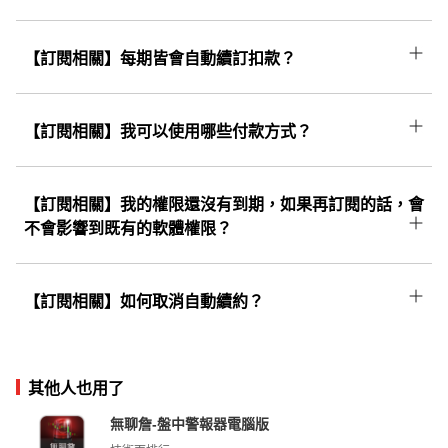
更多...
開啟後即可領取。
購買完成後將同步開通籌碼K線APP權限；若您
尚未下載APP，請至手機商店頁搜尋「股市籌碼
【訂閱相關】每期皆會自動續訂扣款？
更多...
K線」或用手機點擊「更多...」即可下載並使用!
訂閱制為方案到期後「自動續訂」，依首次消費
信用卡於「到期日自動扣款續訂」。訂閱制度可
【訂閱相關】我可以使用哪些付款方式？
終身為您保留原優惠價格，直至取消訂閱為止，
一律使用信用卡付費，若為首次訂購需麻煩您輸
若有疑問請點選右方【更多....】洽詢線上客服。
入相關資料，資料絕不會有外洩的風險，請您放
【訂閱相關】我的權限還沒有到期，如果再訂閱的話，會
心。
不會影響到既有的軟體權限？
不會影響到既有的軟體權限。只要「使用同個帳
號」進行購買，既有的權限會往後遞延，不會覆
【訂閱相關】如何取消自動續約？
更多...
蓋和影響到原本的權限喔！
可點擊右方「更多...」按照上面步驟操作便可取
消續約。
其他人也用了
無聊詹-盤中警報器電腦版