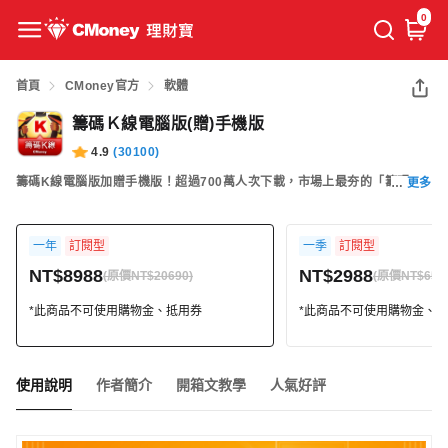
0
首頁
CMoney官方
軟體
籌碼Ｋ線電腦版(贈)手機版
4.9
(
30100
)
籌碼K線電腦版加贈手機版！超過700萬人次下載，市場上最夯的「籌碼K
更多
線」，股市投資人不可或缺的工具。可完整呈現「分點」券商進出表、主力
籌碼、三大法人布局。簡單、好用，包含多種籌碼選股功能、分析贏家大
一年
訂閱型
一季
訂閱型
戶，主力進出無所遁形！馬上開啟即可免費使用！
NT$8988
NT$2988
(原價NT$20690)
(原價NT$657
*此商品不可使用購物金、抵用券
*此商品不可使用購物金、
使用說明
作者簡介
開箱文教學
人氣好評