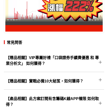
常見問答
【贈品相關】VIP專屬好禮「口袋證券手續費優惠 和 專
業分析文」 如何獲得？
將由系統自動寄送至購買時填寫的Email，請至
信箱中找到信件主旨為： 【 CMoney理財寶權限
【贈品相關】實戰必備10大秘笈，如何獲得？
開通通知 】的這一封信，開啟後即可領取。
成功訂閱後將由系統自動寄送至您購買時填寫的
E-mail，請至信箱中找到信件主旨為：
【產品相關】此方案訂閱有含籌碼K線APP權限 如何取
【CMoney理財寶權限開通通知】的這一封信，
得？