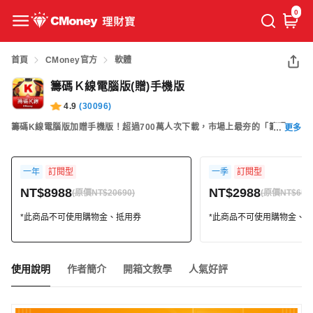
0
首頁
CMoney官方
軟體
籌碼Ｋ線電腦版(贈)手機版
4.9
(
30096
)
籌碼K線電腦版加贈手機版！超過700萬人次下載，市場上最夯的「籌碼K
更多
線」，股市投資人不可或缺的工具。可完整呈現「分點」券商進出表、主力
籌碼、三大法人布局。簡單、好用，包含多種籌碼選股功能、分析贏家大
一年
訂閱型
一季
訂閱型
戶，主力進出無所遁形！馬上開啟即可免費使用！
NT$8988
NT$2988
(原價NT$20690)
(原價NT$657
*此商品不可使用購物金、抵用券
*此商品不可使用購物金、
使用說明
作者簡介
開箱文教學
人氣好評