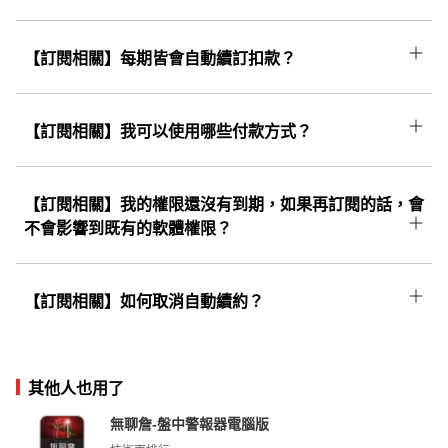
更多...
開啟後即可領取。
購買完成後將同步開通籌碼K線APP權限；若您
尚未下載APP，請至手機商店頁搜尋「股市籌碼
【訂閱相關】每期皆會自動續訂扣款？
更多...
K線」或用手機點擊「更多...」即可下載並使用!
訂閱制為方案到期後「自動續訂」，依首次消費
信用卡於「到期日自動扣款續訂」。訂閱制度可
【訂閱相關】我可以使用哪些付款方式？
終身為您保留原優惠價格，直至取消訂閱為止，
一律使用信用卡付費，若為首次訂購需麻煩您輸
若有疑問請點選右方【更多....】洽詢線上客服。
入相關資料，資料絕不會有外洩的風險，請您放
【訂閱相關】我的權限還沒有到期，如果再訂閱的話，會
心。
不會影響到既有的軟體權限？
不會影響到既有的軟體權限。只要「使用同個帳
號」進行購買，既有的權限會往後遞延，不會覆
【訂閱相關】如何取消自動續約？
更多...
蓋和影響到原本的權限喔！
可點擊右方「更多...」按照上面步驟操作便可取
消續約。
其他人也用了
無聊詹-盤中警報器電腦版