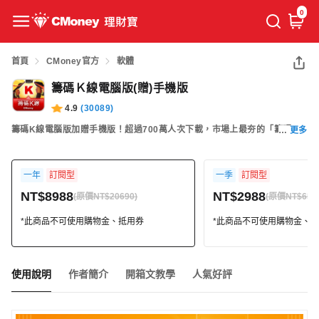
0
首頁
CMoney官方
軟體
籌碼Ｋ線電腦版(贈)手機版
4.9
(
30089
)
籌碼K線電腦版加贈手機版！超過700萬人次下載，市場上最夯的「籌碼K
更多
線」，股市投資人不可或缺的工具。可完整呈現「分點」券商進出表、主力
籌碼、三大法人布局。簡單、好用，包含多種籌碼選股功能、分析贏家大
一年
訂閱型
一季
訂閱型
戶，主力進出無所遁形！馬上開啟即可免費使用！
NT$8988
NT$2988
(原價NT$20690)
(原價NT$657
*此商品不可使用購物金、抵用券
*此商品不可使用購物金、
使用說明
作者簡介
開箱文教學
人氣好評