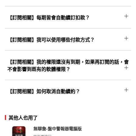
更多...
開啟後即可領取。
購買完成後將同步開通籌碼K線APP權限；若您
尚未下載APP，請至手機商店頁搜尋「股市籌碼
【訂閱相關】每期皆會自動續訂扣款？
更多...
K線」或用手機點擊「更多...」即可下載並使用!
訂閱制為方案到期後「自動續訂」，依首次消費
信用卡於「到期日自動扣款續訂」。訂閱制度可
【訂閱相關】我可以使用哪些付款方式？
終身為您保留原優惠價格，直至取消訂閱為止，
一律使用信用卡付費，若為首次訂購需麻煩您輸
若有疑問請點選右方【更多....】洽詢線上客服。
入相關資料，資料絕不會有外洩的風險，請您放
【訂閱相關】我的權限還沒有到期，如果再訂閱的話，會
心。
不會影響到既有的軟體權限？
不會影響到既有的軟體權限。只要「使用同個帳
號」進行購買，既有的權限會往後遞延，不會覆
【訂閱相關】如何取消自動續約？
更多...
蓋和影響到原本的權限喔！
可點擊右方「更多...」按照上面步驟操作便可取
消續約。
其他人也用了
無聊詹-盤中警報器電腦版