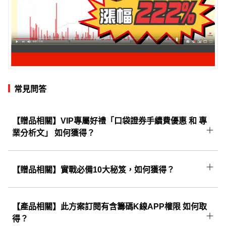
常見問答
【贈品相關】VIP專屬好禮「口袋證券手續費優惠 和 專
業分析文」 如何獲得？
將由系統自動寄送至購買時填寫的Email，請至
信箱中找到信件主旨為： 【 CMoney理財寶權限
【贈品相關】實戰必備10大秘笈，如何獲得？
開通通知 】的這一封信，開啟後即可領取。
成功訂閱後將由系統自動寄送至您購買時填寫的
E-mail，請至信箱中找到信件主旨為：
【產品相關】此方案訂閱有含籌碼K線APP權限 如何取
【CMoney理財寶權限開通通知】的這一封信，
得？