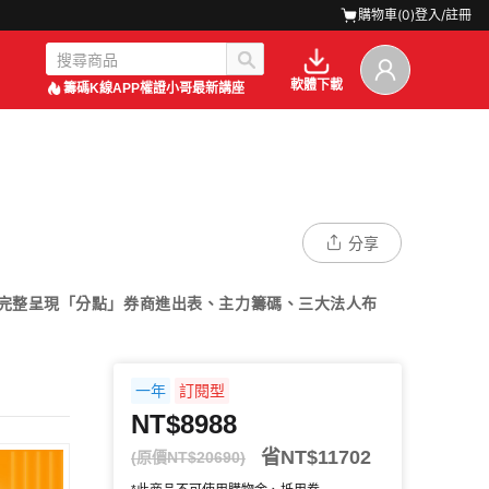
購物車(
0
)
登入/註冊
軟體下載
籌碼K線APP
權證小哥最新講座
分享
可完整呈現「分點」券商進出表、主力籌碼、三大法人布
一年
訂閱型
NT$8988
省NT$11702
(原價NT$20690)