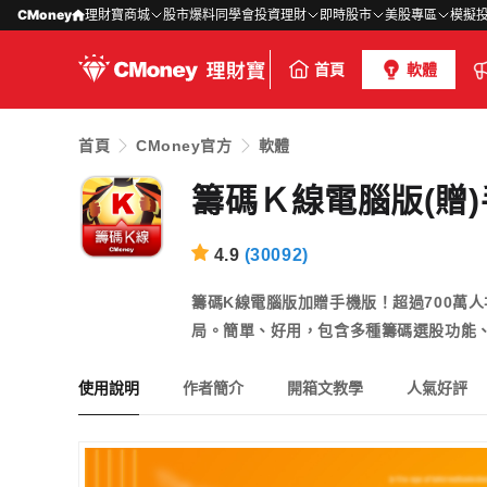
CMoney
理財寶商城
股市爆料同學會
投資理財
即時股市
美股專區
模擬
首頁
軟體
首頁
CMoney官方
軟體
籌碼Ｋ線電腦版(贈
4.9
(
30092
)
籌碼K線電腦版加贈手機版！超過700萬
局。簡單、好用，包含多種籌碼選股功能
使用說明
作者簡介
開箱文教學
人氣好評