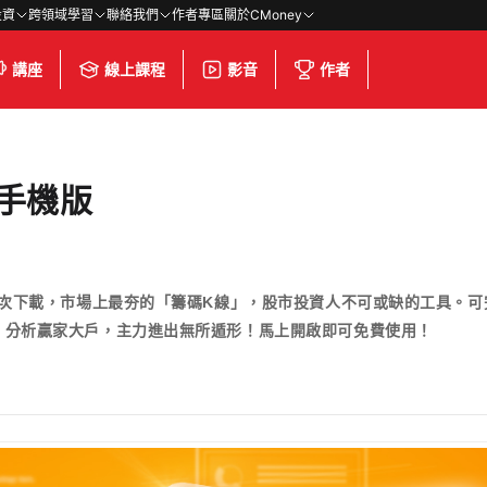
投資
跨領域學習
聯絡我們
作者專區
關於CMoney
講座
線上課程
影音
作者
)手機版
人次下載，市場上最夯的「籌碼K線」，股市投資人不可或缺的工具。
、分析贏家大戶，主力進出無所遁形！馬上開啟即可免費使用！