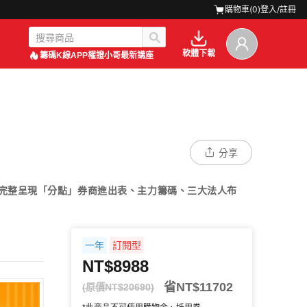
購物車(
0
)
登入/註冊
軟體下載
籌碼K線APP
權證小哥最新講座
分享
可完整呈現「分點」券商進出表、主力籌碼、三大法人布
一年
訂閱型
NT$8988
省NT$11702
(原價NT$20690)