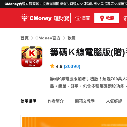
CMoney
理財寶商城
股市爆料同學會
投資理財
即時股市
美股專區
模擬
首頁
軟體
首頁
CMoney官方
軟體
籌碼Ｋ線電腦版(贈
4.9
(
30090
)
籌碼K線電腦版加贈手機版！超過700萬
局。簡單、好用，包含多種籌碼選股功能
使用說明
作者簡介
開箱文教學
人氣好評