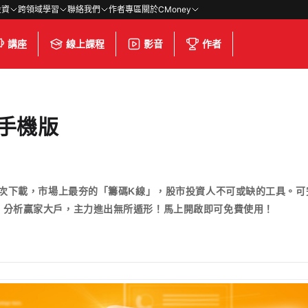
投資
跨領域學習
聯絡我們
作者專區
關於CMoney
講座
線上課程
影音
作者
)手機版
人次下載，市場上最夯的「籌碼K線」，股市投資人不可或缺的工具。
、分析贏家大戶，主力進出無所遁形！馬上開啟即可免費使用！