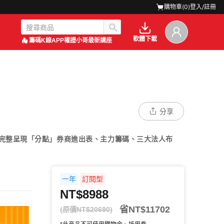
購物車(
0
)
登入/註冊
軟體下載
籌碼K線APP
權證小哥最新講座
分享
可完整呈現「分點」券商進出表、主力籌碼、三大法人布
一年
訂閱型
NT$8988
省NT$11702
(原價NT$20690)