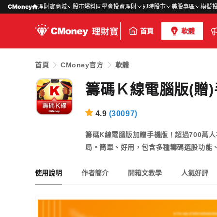
CMoney
理財寶商城
股市爆料同學會
投資理財
即時股市
美股專區
模擬
首頁
軟體
首頁
CMoney官方
軟體
籌碼Ｋ線電腦版(贈
4.9
(
30097
)
籌碼K線電腦版加贈手機版！超過700萬
局。簡單、好用，包含多種籌碼選股功能
使用說明
作者簡介
開箱文教學
人氣好評