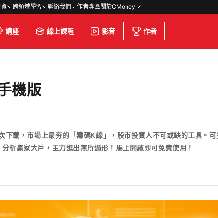
投資
跨領域學習
聯絡我們
作者專區
關於CMoney
講座
線上課程
影音
作者
)手機版
人次下載，市場上最夯的「籌碼K線」，股市投資人不可或缺的工具。
、分析贏家大戶，主力進出無所遁形！馬上開啟即可免費使用！