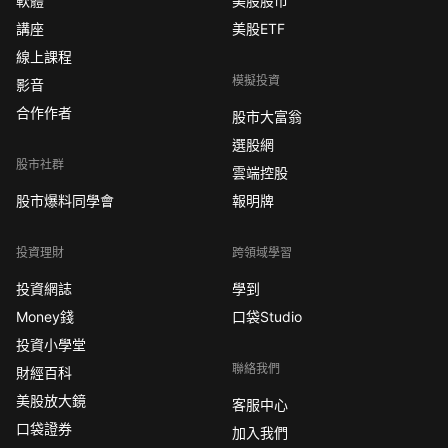
軟體
美股股市
講座
美股ETF
線上課程
模擬投資
影音
合作作者
股市大富翁
選股網
股市社群
雲端控股
股市爆料同學會
報明牌
投資理財
跨領域學習
投資網誌
學到
Money錢
口袋Studio
投資小學堂
聯絡我們
財經百科
美股放大鏡
客服中心
口袋證券
加入我們