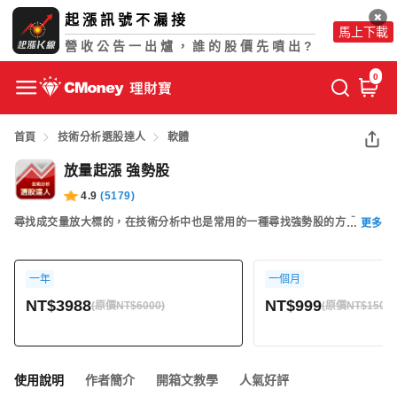
起漲訊號不漏接
馬上下載
營收公告一出爐，誰的股價先噴出?
0
首頁
技術分析選股達人
軟體
放量起漲 強勢股
4.9
(
5179
)
尋找成交量放大標的，在技術分析中也是常用的一種尋找強勢股的方式，因
更多
為他可能是主力準備發動炒作的股票，此理財寶可以幫你透過系統統計資料
中篩選找出這樣的標的...
一年
一個月
NT$3988
NT$999
(原價NT$6000)
(原價NT$1500)
使用說明
作者簡介
開箱文教學
人氣好評